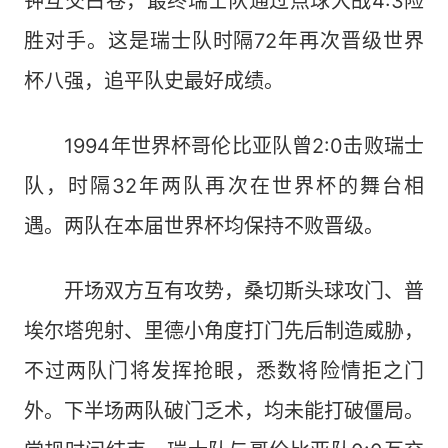
钟互交白卷，最终瑞士队通过点球大战4:3险
胜对手。这是瑞士队时隔72年再次晋级世界
杯八强，追平队史最好成绩。
1994年世界杯哥伦比亚队曾2:0击败瑞士
队，时隔32年两队再次在世界杯的舞台相
遇。两队在本届世界杯均保持不败晋级。
开场双方互有攻势，桑切斯头球攻门、普
埃尔塔兜射、里德小角度打门先后制造威胁，
不过两队门将发挥抢眼，悉数将险情拒之门
外。下半场两队破门乏术，均未能打破僵局。