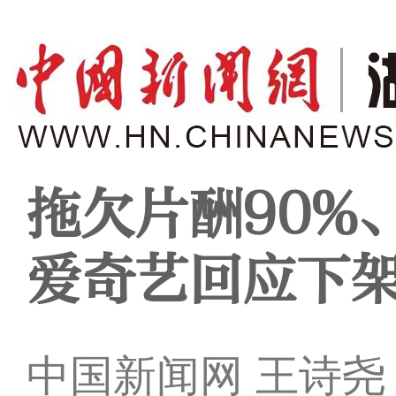
拖欠片酬90%
爱奇艺回应下
中国新闻网 王诗尧