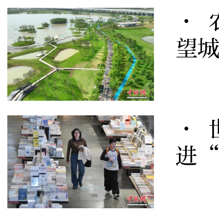
· 
望
· 
进