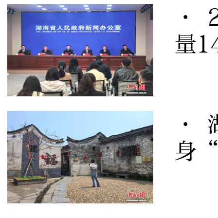
· 
量1
· 
身