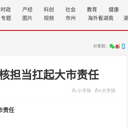
时政
产经
科创
社会
教育
健康
专题
图片
视频
市州
海外看湖南
分享到：
硬核担当扛起大市责任
A-
A+
小字体
大字体
市责任