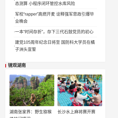
态测算 小程序闭环管控水库风险
军校“rapper”高燃开麦 诠释强军思政引爆毕
业晚会
一本“时间存折”，存下三代石鼓党员的初心
建党105周年纪念日将至 国防科大学员在橘
子洲头宣誓
镜观湖南
湖南张家界：野生猕猴
长沙水上麻将赛开赛