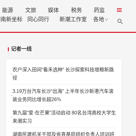
能源
文旅
娱体
税务
药监
湖南新坐标
同心同行
新潮工作室
各地
∨
记者一线
农户深入田间“看禾选种” 长沙探索科技增粮新路
径
3.19万台汽车长沙“出海” 上半年长沙新港汽车滚
装业务同比增长超26%
第九届“爱·在芒果”活动启动 80名台湾高校大学生
来湘实习
湖南民建机关干部及省直基层组织负责人培训班