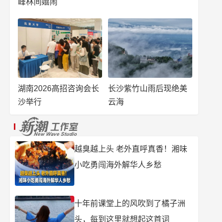
峰林间嬉闹
湖南2026高招咨询会长
长沙紫竹山雨后现绝美
沙举行
云海
越臭越上头 老外直呼真香！湘味
小吃勇闯海外解华人乡愁
十年前课堂上的风吹到了橘子洲
头，每到这里就想起这首词