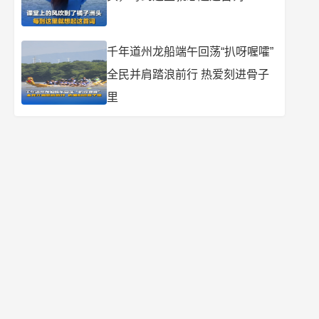
千年道州龙船端午回荡“扒呀喔嚯”
全民并肩踏浪前行 热爱刻进骨子
里