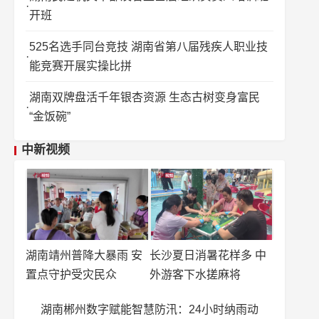
开班
525名选手同台竞技 湖南省第八届残疾人职业技
能竞赛开展实操比拼
湖南双牌盘活千年银杏资源 生态古树变身富民
“金饭碗”
中新视频
湖南靖州普降大暴雨 安
长沙夏日消暑花样多 中
置点守护受灾民众
外游客下水搓麻将
湖南郴州数字赋能智慧防汛：24小时纳雨动