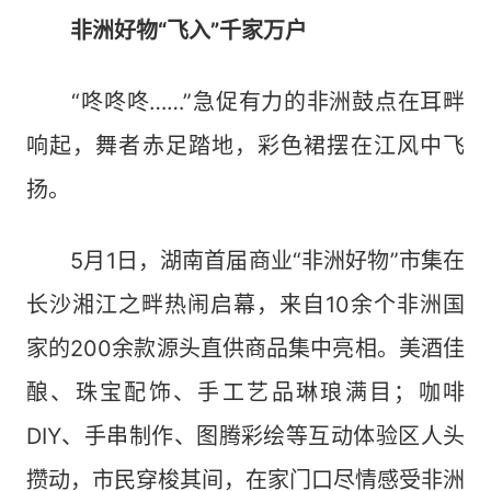
非洲好物“飞入”千家万户
“咚咚咚……”急促有力的非洲鼓点在耳畔
响起，舞者赤足踏地，彩色裙摆在江风中飞
扬。
5月1日，湖南首届商业“非洲好物”市集在
长沙湘江之畔热闹启幕，来自10余个非洲国
家的200余款源头直供商品集中亮相。美酒佳
酿、珠宝配饰、手工艺品琳琅满目；咖啡
DIY、手串制作、图腾彩绘等互动体验区人头
攒动，市民穿梭其间，在家门口尽情感受非洲