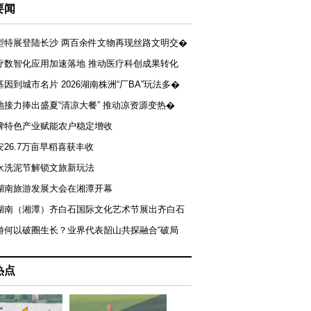
要闻
型特展登陆长沙 两百余件文物再现丝路文明交�
疗数智化应用加速落地 推动医疗科创成果转化
基因到城市名片 2026湖南株洲“厂BA”玩法多�
地接力捧出盛夏“清凉大餐” 推动凉资源变热�
牌特色产业赋能农户稳定增收
安26.7万亩早稻喜获丰收
永洗泥节解锁文旅新玩法
湖南旅游发展大会在湘潭开幕
届湖南（湘潭）齐白石国际文化艺术节展出齐白石
游何以破圈生长？业界代表韶山共探融合“破局
热点