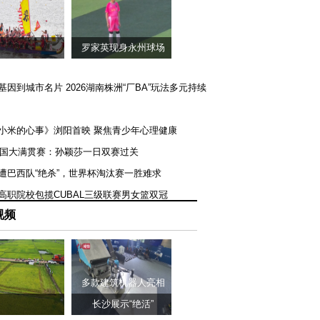
罗家英现身永州球场
矿基因到城市名片 2026湖南株洲“厂BA”玩法多元持续
《小米的心事》浏阳首映 聚焦青少年心理健康
T美国大满贯赛：孙颖莎一日双赛过关
队遭巴西队“绝杀”，世界杯淘汰赛一胜难求
一高职院校包揽CUBAL三级联赛男女篮双冠
视频
多款建筑机器人亮相
长沙展示“绝活”