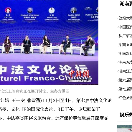
湖南
·敦煌大
·中国医
·从厂矿
·湖南五
·湖南双
·湖南东
·湖南江
·第六届
·第七
展论坛上的嘉宾正在展开讨论。主办方供图
·红色旅
红娥 王一安 张雪盈)11月3日至4日，第七届中法文化论
径、文化 IP的国际化表达，3日下午，论坛框架下
娱乐
办，中法嘉宾围绕文旅融合、遗产保护等议题展开深度交