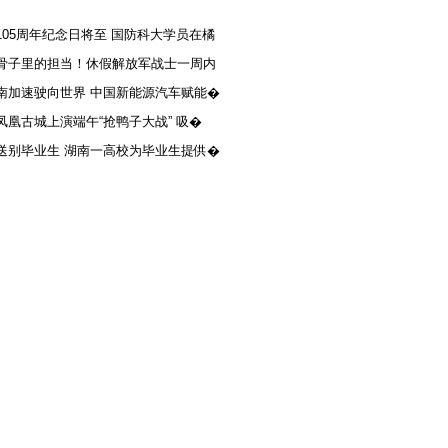
105周年纪念日将至 国防科大学员在橘
骨子里的担当！休假解放军战士一周内
南加速驶向世界 中国新能源汽车赋能�
凤凰古城上演端午“抢鸭子大战” 吸�
送别毕业生 湖南一高校为毕业生提供�