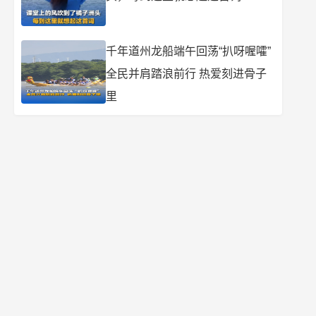
千年道州龙船端午回荡“扒呀喔嚯”
全民并肩踏浪前行 热爱刻进骨子
里