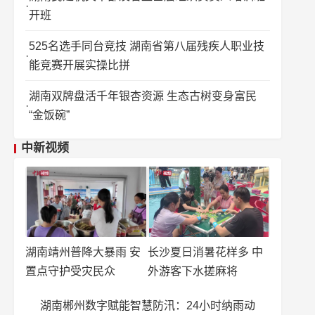
开班
525名选手同台竞技 湖南省第八届残疾人职业技
能竞赛开展实操比拼
湖南双牌盘活千年银杏资源 生态古树变身富民
“金饭碗”
中新视频
湖南靖州普降大暴雨 安
长沙夏日消暑花样多 中
置点守护受灾民众
外游客下水搓麻将
湖南郴州数字赋能智慧防汛：24小时纳雨动