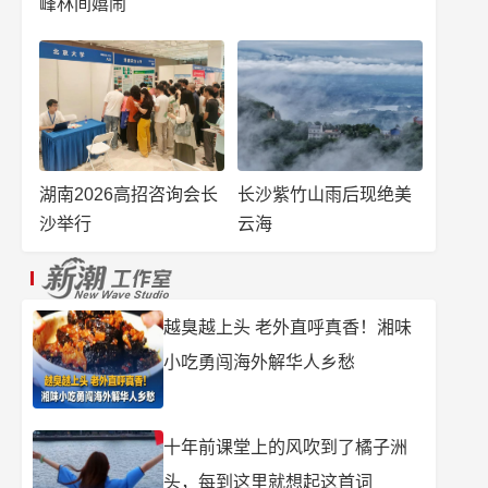
峰林间嬉闹
湖南2026高招咨询会长
长沙紫竹山雨后现绝美
沙举行
云海
越臭越上头 老外直呼真香！湘味
小吃勇闯海外解华人乡愁
十年前课堂上的风吹到了橘子洲
头，每到这里就想起这首词