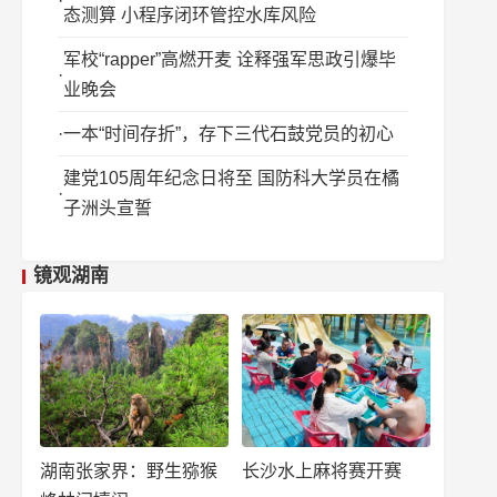
态测算 小程序闭环管控水库风险
军校“rapper”高燃开麦 诠释强军思政引爆毕
业晚会
一本“时间存折”，存下三代石鼓党员的初心
建党105周年纪念日将至 国防科大学员在橘
子洲头宣誓
镜观湖南
湖南张家界：野生猕猴
长沙水上麻将赛开赛