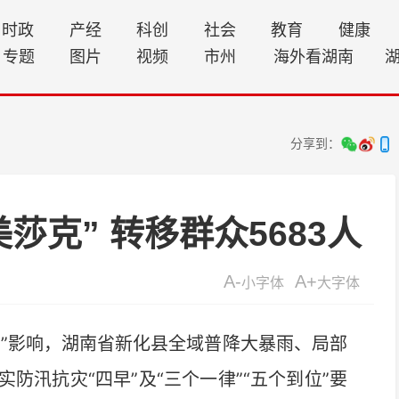
时政
产经
科创
社会
教育
健康
专题
图片
视频
市州
海外看湖南
分享到：
莎克” 转移群众5683人
A-
A+
小字体
大字体
克”影响，湖南省新化县全域普降大暴雨、局部
防汛抗灾“四早”及“三个一律”“五个到位”要