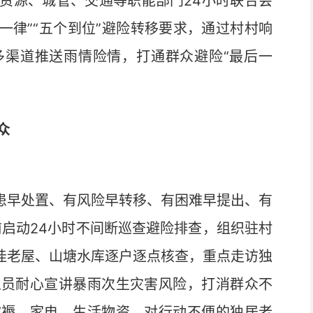
资源、城管、交通等职能部门24小时联合会
个一律”“五个到位”避险转移要求，通过村村响
多渠道推送雨情险情，打通群众避险“最后一
众
患早处置、有风险早转移、有困难早提出、有
前启动24小时不间断巡查避险排查，组织驻村
低洼老屋、山塘水库逐户逐点核查，重点走访独
人员耐心宣讲暴雨次生灾害风险，打消群众不
被褥、家电、生活物资，对行动不便的独居老