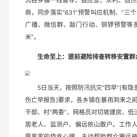
沉各乡镇一线督导，县应急、水利、自然
商，同步落实“631”预警叫应机制、“三
广播、微信群、敲门行动、铜锣预警等
米”。
生命至上：提前避险排查转移安置群
5日当天，按照防汛抗灾“四早”(有隐
伤亡早报告)要求，各乡镇在暴雨到来之
干部、村“两委”、网格员对切坡建房、
居老人、监测户、偏远依山散户。工作
愿离家的侥幸心理，主动帮助群众搬运