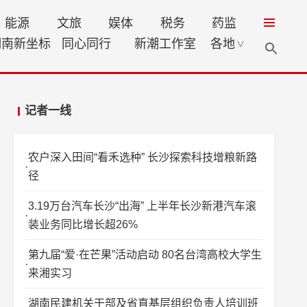
能源
文旅
娱体
税务
药监
湖南新坐标
同心同行
新潮工作室
各地
∨
记者一线
农户深入田间“看禾选种” 长沙探索科技增粮新路
径
3.19万台汽车长沙“出海” 上半年长沙新港汽车滚
装业务同比增长超26%
第九届“爱·在芒果”活动启动 80名台湾高校大学生
来湘实习
湖南民建机关干部及省直基层组织负责人培训班