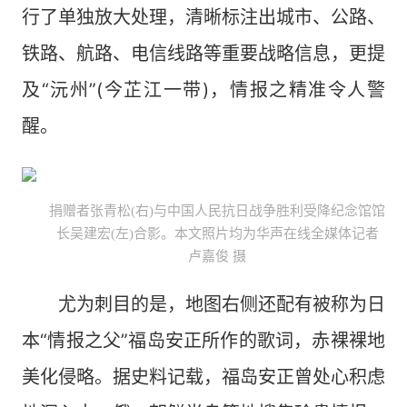
行了单独放大处理，清晰标注出城市、公路、
铁路、航路、电信线路等重要战略信息，更提
及“沅州”(今芷江一带)，情报之精准令人警
醒。
捐赠者张青松(右)与中国人民抗日战争胜利受降纪念馆馆
长吴建宏(左)合影。本文照片均为华声在线全媒体记者
卢嘉俊 摄​
尤为刺目的是，地图右侧还配有被称为日
本“情报之父”福岛安正所作的歌词，赤裸裸地
美化侵略。据史料记载，福岛安正曾处心积虑