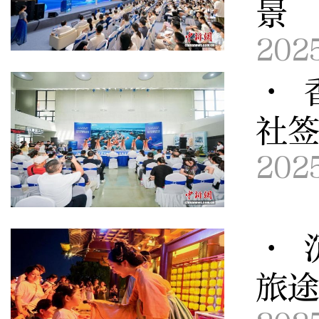
景
202
· 
社
202
· 
旅