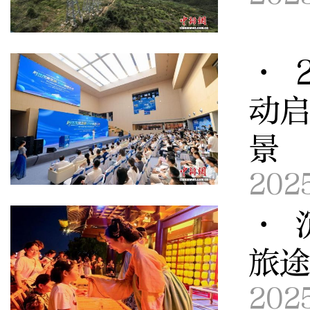
· 
动启
景
202
· 
旅
202