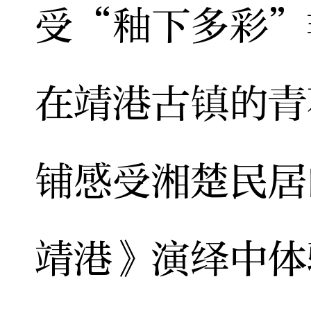
受“釉下多彩”
在靖港古镇的青
铺感受湘楚民居
靖港》演绎中体