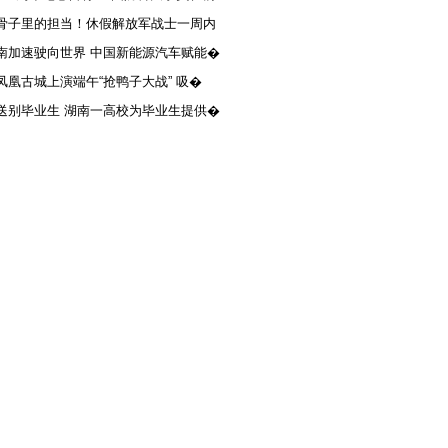
骨子里的担当！休假解放军战士一周内
南加速驶向世界 中国新能源汽车赋能�
凤凰古城上演端午“抢鸭子大战” 吸�
送别毕业生 湖南一高校为毕业生提供�