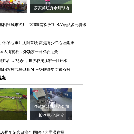
罗家英现身永州球场
矿基因到城市名片 2026湖南株洲“厂BA”玩法多元持续
《小米的心事》浏阳首映 聚焦青少年心理健康
T美国大满贯赛：孙颖莎一日双赛过关
队遭巴西队“绝杀”，世界杯淘汰赛一胜难求
一高职院校包揽CUBAL三级联赛男女篮双冠
视频
多款建筑机器人亮相
长沙展示“绝活”
105周年纪念日将至 国防科大学员在橘