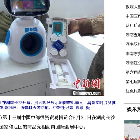
·敦煌大
·中国医
·从厂矿
·湖南五
·湖南双
·湖南东
·湖南江
·第六届
·第七
·红色旅
览会在湖南长沙开幕。展会现场展示的健康机器人，具备实时监测健
紧急求救、语音聊天等功能。中新社记者 鲁毅 摄
娱乐
)第十三届中国中部投资贸易博览会5月31日在湖南长沙
个国家和地区的商品亮相湖南国际会展中心。