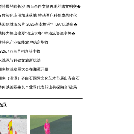
型特展登陆长沙 两百余件文物再现丝路文明交�
疗数智化应用加速落地 推动医疗科创成果转化
基因到城市名片 2026湖南株洲“厂BA”玩法多�
地接力捧出盛夏“清凉大餐” 推动凉资源变热�
牌特色产业赋能农户稳定增收
安26.7万亩早稻喜获丰收
永洗泥节解锁文旅新玩法
湖南旅游发展大会在湘潭开幕
届湖南（湘潭）齐白石国际文化艺术节展出齐白石
游何以破圈生长？业界代表韶山共探融合“破局
热点