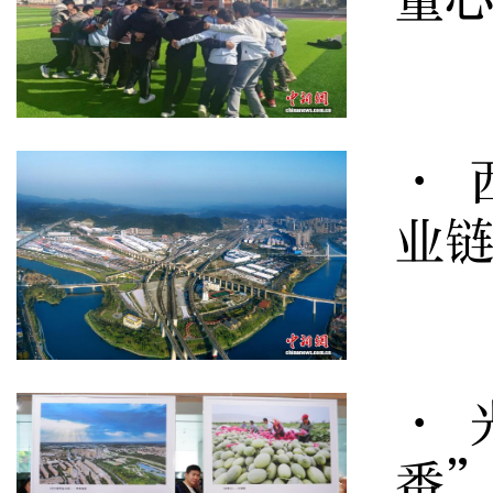
· 
业
· 
番