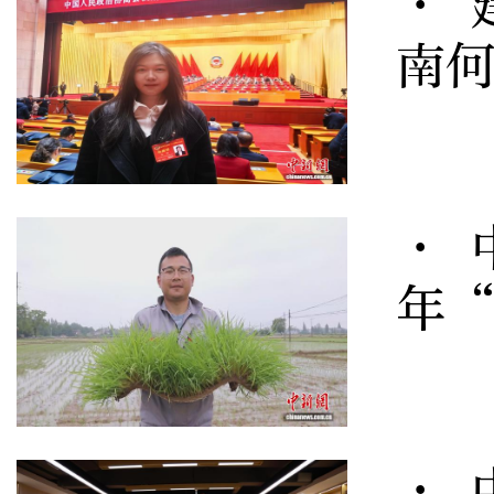
· 
南
· 
年
· 