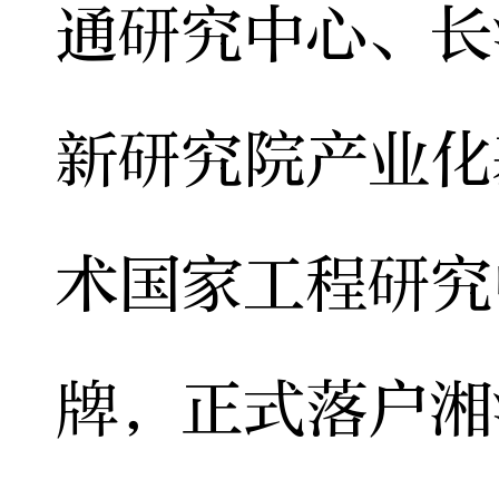
通研究中心、长
新研究院产业化
术国家工程研究
牌，正式落户湘