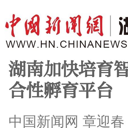
湖南加快培育
合性孵育平台
中国新闻网 章迎春