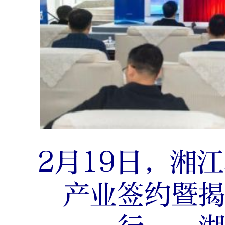
2月19日，湘
产业签约暨