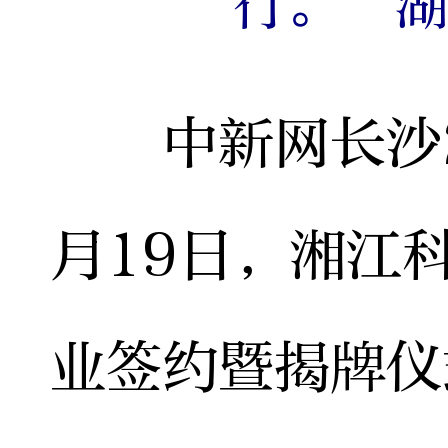
行。 
中新网长沙2月
月19日，湘江
业签约暨揭牌仪