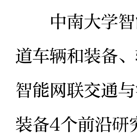
中南大学智能
道车辆和装备、
智能网联交通与
装备4个前沿研