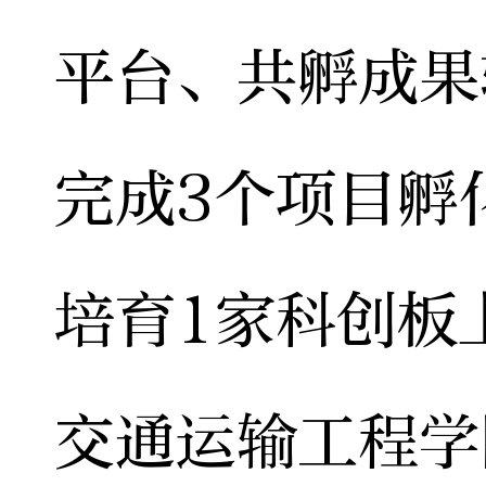
平台、共孵成果
完成3个项目孵
培育1家科创板
交通运输工程学