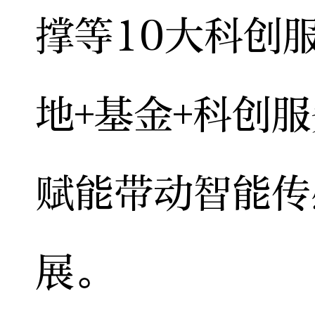
撑等10大科创
地+基金+科创
赋能带动智能传
展。