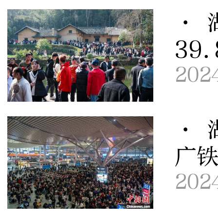
· 
39
202
· 
广铁
202