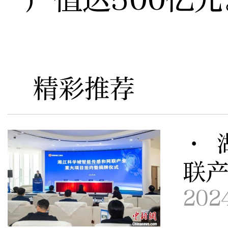
精彩推荐
· 
联
202