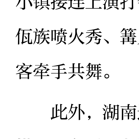
小镇接连上演打
佤族喷火秀、篝
客牵手共舞。
此外，湖南还