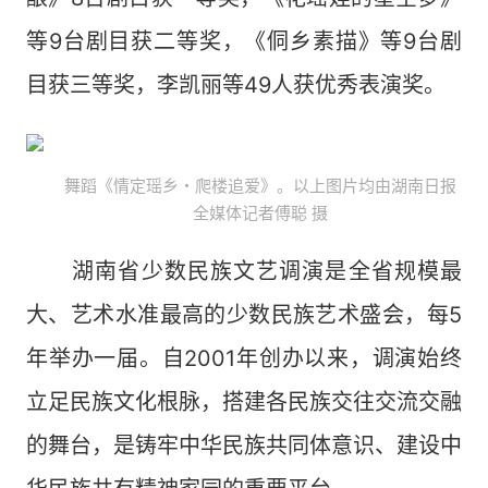
等9台剧目获二等奖，《侗乡素描》等9台剧
目获三等奖，李凯丽等49人获优秀表演奖。
舞蹈《情定瑶乡・爬楼追爱》。以上图片均由湖南日报
全媒体记者傅聪 摄​
湖南省少数民族文艺调演是全省规模最
大、艺术水准最高的少数民族艺术盛会，每5
年举办一届。自2001年创办以来，调演始终
立足民族文化根脉，搭建各民族交往交流交融
的舞台，是铸牢中华民族共同体意识、建设中