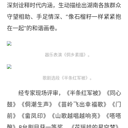
深刻诠释时代内涵，生动描绘出湖南各族群众
守望相助、手足情深、“像石榴籽一样紧紧抱
在一起”的和谐画卷。
器乐表演《侗乡素描》。​
歌剧选段《半条红军被》。​
经专家现场评审，《半条红军被》《同心
鼓》《侗潮生声》《苗岭飞出幸福歌》《门
前》《畲凤印》《山歌越唱越响亮》《嗒嗒
酿》8台剧目获一等奖，《花瑶娃的星空梦》