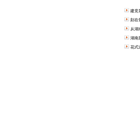
建党
刻在
从湖
湖南
花式