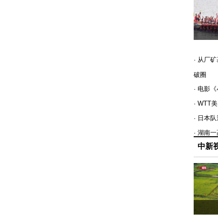
· 从厂
破圈
· 电影
· WT
· 日本
· 湖南
中新