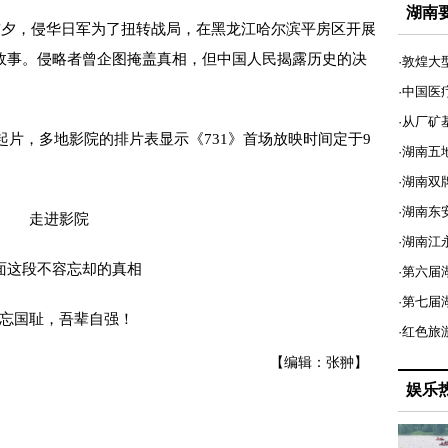
湖南
夕，侵华日军为了扭转战局，在黑龙江哈尔滨平房区开展
故事。侵略者曾企图掩盖真相，但中国人民揭露历史的决
·敦煌大
·中国医
·从厂矿
片，多地影院的排片表显示《731》首场放映时间定于9
·湖南五
·湖南双
·湖南东
走进影院
·湖南江
面这段不容忘却的真相
·第六届
·第七
忘国耻，吾辈自强！
·红色旅
【编辑：张翀】
娱乐