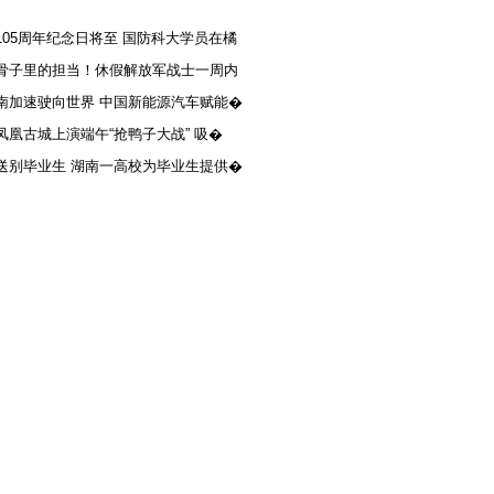
105周年纪念日将至 国防科大学员在橘
骨子里的担当！休假解放军战士一周内
南加速驶向世界 中国新能源汽车赋能�
凤凰古城上演端午“抢鸭子大战” 吸�
送别毕业生 湖南一高校为毕业生提供�