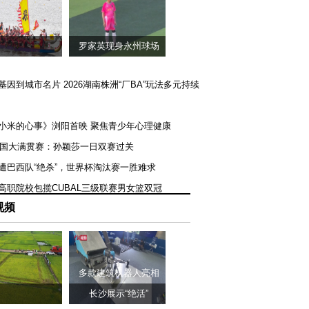
罗家英现身永州球场
矿基因到城市名片 2026湖南株洲“厂BA”玩法多元持续
《小米的心事》浏阳首映 聚焦青少年心理健康
T美国大满贯赛：孙颖莎一日双赛过关
队遭巴西队“绝杀”，世界杯淘汰赛一胜难求
一高职院校包揽CUBAL三级联赛男女篮双冠
视频
多款建筑机器人亮相
长沙展示“绝活”