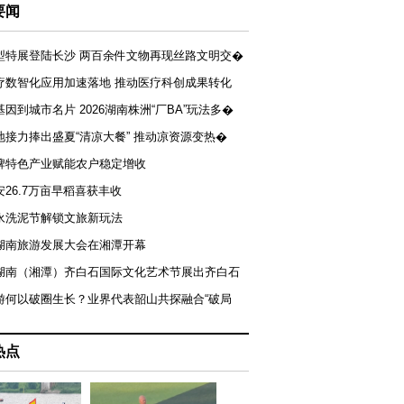
要闻
型特展登陆长沙 两百余件文物再现丝路文明交�
疗数智化应用加速落地 推动医疗科创成果转化
基因到城市名片 2026湖南株洲“厂BA”玩法多�
地接力捧出盛夏“清凉大餐” 推动凉资源变热�
牌特色产业赋能农户稳定增收
安26.7万亩早稻喜获丰收
永洗泥节解锁文旅新玩法
湖南旅游发展大会在湘潭开幕
届湖南（湘潭）齐白石国际文化艺术节展出齐白石
游何以破圈生长？业界代表韶山共探融合“破局
热点