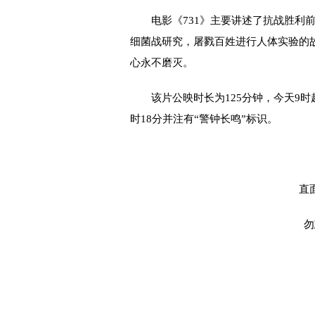
电影《731》主要讲述了抗战胜利前
细菌战研究，屠戮百姓进行人体实验的
心永不磨灭。
该片公映时长为125分钟，今天9时起
时18分并注有“警钟长鸣”标识。
直
勿