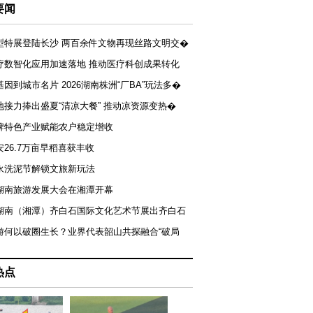
要闻
型特展登陆长沙 两百余件文物再现丝路文明交�
疗数智化应用加速落地 推动医疗科创成果转化
基因到城市名片 2026湖南株洲“厂BA”玩法多�
地接力捧出盛夏“清凉大餐” 推动凉资源变热�
牌特色产业赋能农户稳定增收
安26.7万亩早稻喜获丰收
永洗泥节解锁文旅新玩法
湖南旅游发展大会在湘潭开幕
届湖南（湘潭）齐白石国际文化艺术节展出齐白石
游何以破圈生长？业界代表韶山共探融合“破局
热点