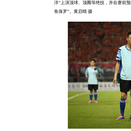
洋”上演顶球、顶圈等绝技，并在赛前预
鱼保罗”。黄启晴 摄