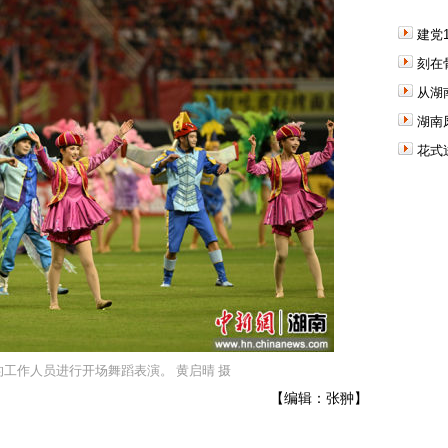
建党
刻在
从湖
湖南
花式
工作人员进行开场舞蹈表演。 黄启晴 摄
【编辑：张翀】