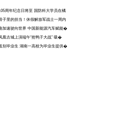
105周年纪念日将至 国防科大学员在橘
骨子里的担当！休假解放军战士一周内
南加速驶向世界 中国新能源汽车赋能�
凤凰古城上演端午“抢鸭子大战” 吸�
送别毕业生 湖南一高校为毕业生提供�