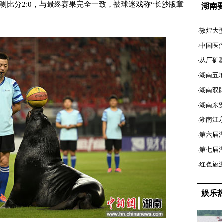
测比分2:0，与最终赛果完全一致，被球迷戏称“长沙版章
湖南
·敦煌大
·中国医
·从厂矿
·湖南五
·湖南双
·湖南东
·湖南江
·第六届
·第七
·红色旅
娱乐