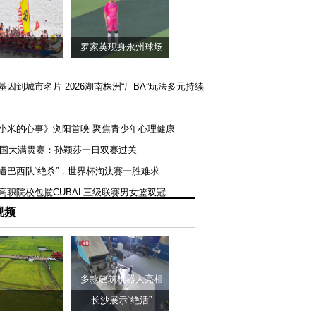
罗家英现身永州球场
矿基因到城市名片 2026湖南株洲“厂BA”玩法多元持续
《小米的心事》浏阳首映 聚焦青少年心理健康
T美国大满贯赛：孙颖莎一日双赛过关
队遭巴西队“绝杀”，世界杯淘汰赛一胜难求
一高职院校包揽CUBAL三级联赛男女篮双冠
视频
多款建筑机器人亮相
长沙展示“绝活”