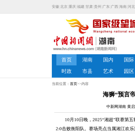
当前位置：
首页
>>内容
海狮“预言帝
中新网湖南 黄启晴
10月10日晚，2025“湘超”联赛第
2:0击败衡阳队。赛场亮点当属湘江欢