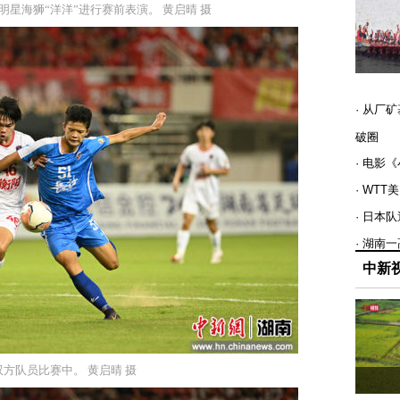
明星海狮“洋洋”进行赛前表演。 黄启晴 摄
· 从厂
破圈
· 电影
· WT
· 日本
· 湖南
中新
双方队员比赛中。 黄启晴 摄