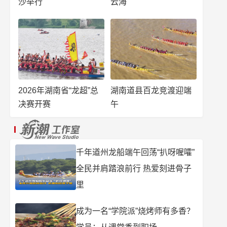
沙举行
云海
2026年湖南省“龙超”总
湖南道县百龙竞渡迎端
决赛开赛
午
千年道州龙船端午回荡“扒呀喔嚯”
全民并肩踏浪前行 热爱刻进骨子
里
成为一名“学院派”烧烤师有多香？