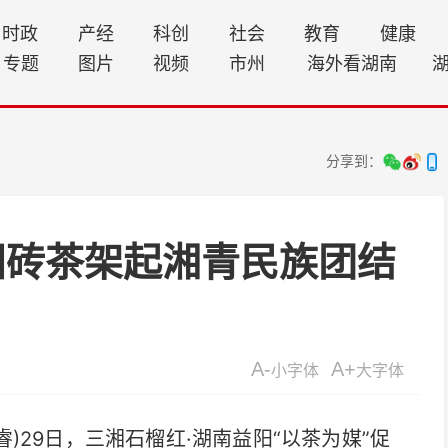
时政
产经
科创
社会
教育
健康
专题
图片
视频
市州
海外看湖南
分享到：
阳砖茶架起湘青民族团结
A-
A+
小字体
大字体
)29日，三湘石榴红·湖南益阳“以茶为媒”促