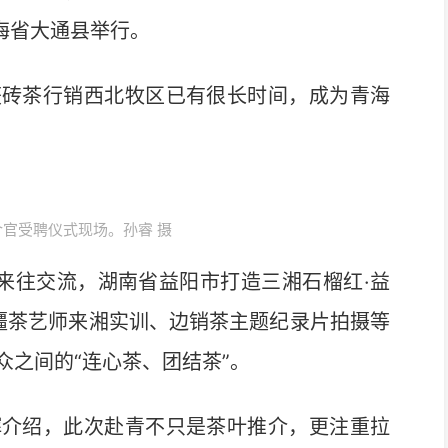
海省大通县举行。
砖茶行销西北牧区已有很长时间，成为青海
官受聘仪式现场。孙睿 摄
往交流，湖南省益阳市打造三湘石榴红·益
边疆茶艺师来湘实训、边销茶主题纪录片拍摄等
之间的“连心茶、团结茶”。
介绍，此次赴青不只是茶叶推介，更注重拉