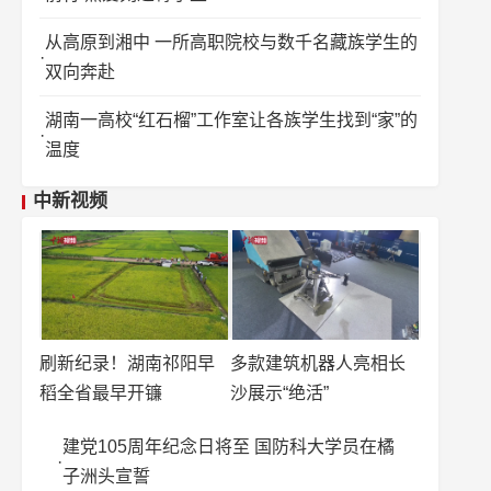
从高原到湘中 一所高职院校与数千名藏族学生的
双向奔赴
湖南一高校“红石榴”工作室让各族学生找到“家”的
温度
中新视频
刷新纪录！湖南祁阳早
多款建筑机器人亮相长
稻全省最早开镰
沙展示“绝活”
建党105周年纪念日将至 国防科大学员在橘
子洲头宣誓