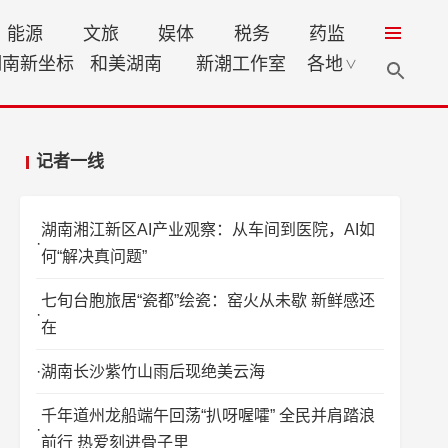
能源
文旅
娱体
税务
药监
湖南新坐标
和美湖南
新潮工作室
各地
∨
记者一线
湖南湘江新区AI产业观察：从车间到医院，AI如
何“解决真问题”
七旬台胞旅居“瓷都”绘瓷：窑火从未歇 新鲜感还
在
湖南长沙紫竹山雨后现绝美云海
千年道州龙船端午回荡“扒呀喔嚯” 全民并肩踏浪
前行 热爱刻进骨子里