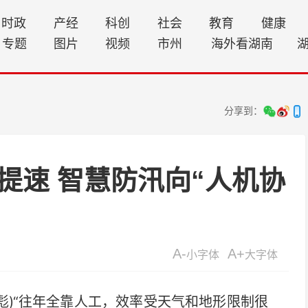
时政
产经
科创
社会
教育
健康
专题
图片
视频
市州
海外看湖南
分享到：
提速 智慧防汛向“人机协
A-
A+
小字体
大字体
彪)“往年全靠人工，效率受天气和地形限制很