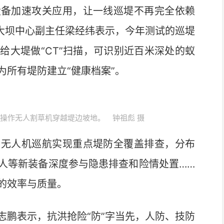
备加速攻关应用，让一线巡堤不再完全依赖
院大坝中心副主任梁经纬表示，今年测试的巡堤
给大堤做“CT”扫描，可识别近百米深处的蚁
所有堤防建立“健康档案”。
员操作无人割草机穿越堤边坡地。 钟祖彪 摄
无人机巡航实现重点堤防全覆盖排查，分布
人等新装备深度参与隐患排查和险情处置……
的效率与质量。
鹏表示，抗洪抢险“防”字当先，人防、技防