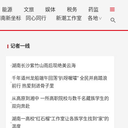
能源
文旅
娱体
税务
药监
湖南新坐标
同心同行
新潮工作室
各地
∨
记者一线
湖南长沙紫竹山雨后现绝美云海
千年道州龙船端午回荡“扒呀喔嚯” 全民并肩踏浪
前行 热爱刻进骨子里
从高原到湘中 一所高职院校与数千名藏族学生的
双向奔赴
湖南一高校“红石榴”工作室让各族学生找到“家”的
温度