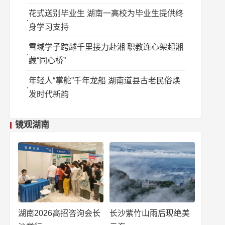
花式送别毕业生 湖南一高校为毕业生提供终
身学习支持
雪域学子跨越千里接力赴湘 职教连心架起湘
藏“同心桥”
年轻人“掌舵”千年龙船 湖南道县古老民俗焕
发时代新韵
镜观湖南
湖南2026高招咨询会长
长沙紫竹山雨后现绝美