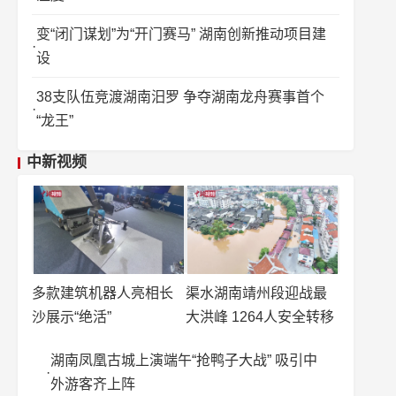
变“闭门谋划”为“开门赛马” 湖南创新推动项目建
设
38支队伍竞渡湖南汨罗 争夺湖南龙舟赛事首个
“龙王”
中新视频
多款建筑机器人亮相长
渠水湖南靖州段迎战最
沙展示“绝活”
大洪峰 1264人安全转移
湖南凤凰古城上演端午“抢鸭子大战” 吸引中
外游客齐上阵