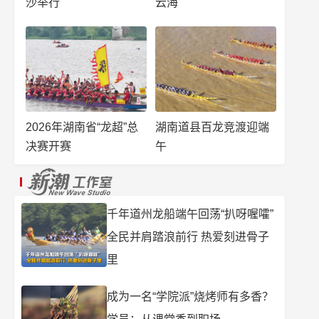
沙举行
云海
2026年湖南省“龙超”总
湖南道县百龙竞渡迎端
决赛开赛
午
千年道州龙船端午回荡“扒呀喔嚯”
全民并肩踏浪前行 热爱刻进骨子
里
成为一名“学院派”烧烤师有多香？