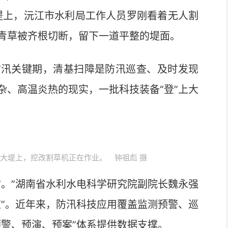
堤上，沅江市水利局工作人员罗刚看着无人割
青草被齐根切断，留下一道平整的堤面。
汛关键期，清基扫障是防汛巡查、及时发现
杂、高温炎热的现实，一批科技装备“登”上大
洪大堤上，挖改割草机正在作业。 钟祖彪 摄
。”湖南省水利水电科学研究院副院长魏永强
道”。近年来，防汛科技应用覆盖监测预警、巡
预警、预演、预案”体系提供数据支撑。