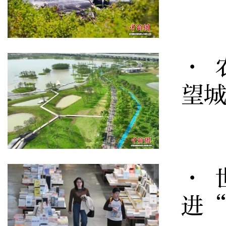
· 
望
· 
进