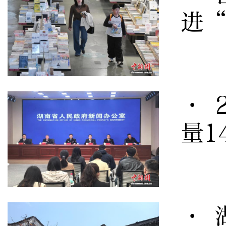
进
· 
量1
· 