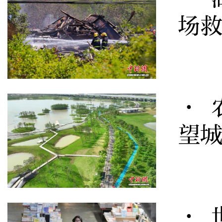
场
· 
望
· 