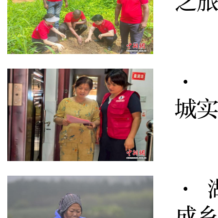
之
· 
城
· 
成