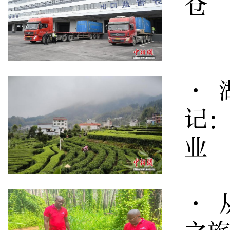
仓”
· 
记
业
· 