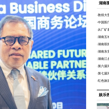
湖南
·敦煌大
·中国医
·从厂矿
·湖南五
·湖南双
·湖南东
·湖南江
·第六届
·第七
·红色旅
娱乐