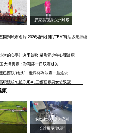
罗家英现身永州球场
矿基因到城市名片 2026湖南株洲“厂BA”玩法多元持续
《小米的心事》浏阳首映 聚焦青少年心理健康
T美国大满贯赛：孙颖莎一日双赛过关
队遭巴西队“绝杀”，世界杯淘汰赛一胜难求
一高职院校包揽CUBAL三级联赛男女篮双冠
视频
多款建筑机器人亮相
长沙展示“绝活”