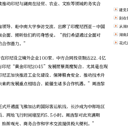
续推动印尼与湖南在经贸、农业、文旅等领域的务实合
建党
刻在
领导，赴中南大学参访交流，出席了印度尼西亚－中国
从湖
湖南
代表会面，倾听他们的切身感受。“我们希望通过全面对
花式
的合作潜力。”
印尼设立境外企业100家，中方合同投资额达22.4亿
印尼“黄金印尼2045”发展愿景高度契合，尤其是在现
印尼正加快推进工业化建设，保障粮食安全，推动技术升
未来的发展重点相结合，能催生诸多合作机遇。”周浩黎
正式开通直飞雅加达的国际客运航线，长沙成为中部地区
，两地飞行时间缩至约5.5小时。周浩黎对此充满期
、旅游观光、商务合作和学术交流提供极大便利。”