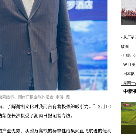
· 从厂
破圈
· 电影
· WT
· 日本
· 湖南
中新
使周浩黎。湖南日报全媒体记者 李健 摄
了解湖湘文化对我而言有着极强的吸引力。”3月10
浩黎在长沙接受了湖南日报记者专访。
产业优势，从雅万高铁的标志性成果到直飞航班的便利