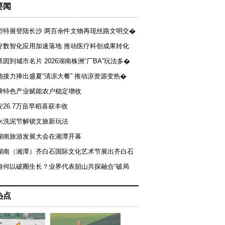
要闻
型特展登陆长沙 两百余件文物再现丝路文明交�
疗数智化应用加速落地 推动医疗科创成果转化
基因到城市名片 2026湖南株洲“厂BA”玩法多�
地接力捧出盛夏“清凉大餐” 推动凉资源变热�
牌特色产业赋能农户稳定增收
安26.7万亩早稻喜获丰收
永洗泥节解锁文旅新玩法
湖南旅游发展大会在湘潭开幕
届湖南（湘潭）齐白石国际文化艺术节展出齐白石
游何以破圈生长？业界代表韶山共探融合“破局
热点