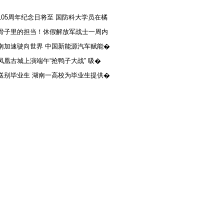
105周年纪念日将至 国防科大学员在橘
骨子里的担当！休假解放军战士一周内
南加速驶向世界 中国新能源汽车赋能�
凤凰古城上演端午“抢鸭子大战” 吸�
送别毕业生 湖南一高校为毕业生提供�