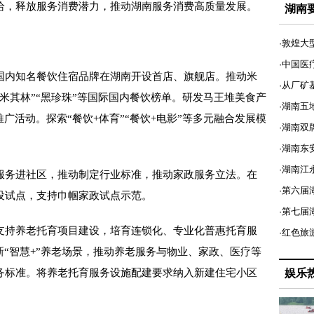
给，释放服务消费潜力，推动湖南服务消费高质量发展。
湖南
·敦煌大
·中国医
内知名餐饮住宿品牌在湖南开设首店、旗舰店。推动米
·从厂矿
米其林”“黑珍珠”等国际国内餐饮榜单。研发马王堆美食产
·湖南五
广活动。探索“餐饮+体育”“餐饮+电影”等多元融合发展模
·湖南双
·湖南东
·湖南江
务进社区，推动制定行业标准，推动家政服务立法。在
·第六届
设试点，支持巾帼家政试点示范。
·第七
持养老托育项目建设，培育连锁化、专业化普惠托育服
·红色旅
新“智慧+”养老场景，推动养老服务与物业、家政、医疗等
务标准。将养老托育服务设施配建要求纳入新建住宅小区
娱乐