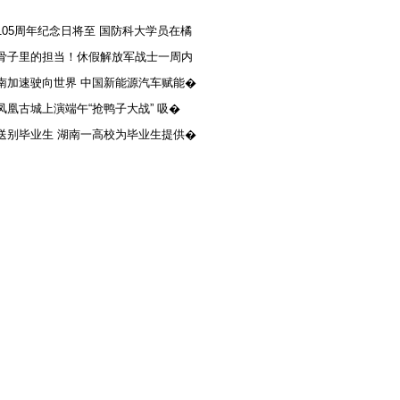
105周年纪念日将至 国防科大学员在橘
骨子里的担当！休假解放军战士一周内
南加速驶向世界 中国新能源汽车赋能�
凤凰古城上演端午“抢鸭子大战” 吸�
送别毕业生 湖南一高校为毕业生提供�