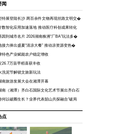
要闻
型特展登陆长沙 两百余件文物再现丝路文明交�
疗数智化应用加速落地 推动医疗科创成果转化
基因到城市名片 2026湖南株洲“厂BA”玩法多�
地接力捧出盛夏“清凉大餐” 推动凉资源变热�
牌特色产业赋能农户稳定增收
安26.7万亩早稻喜获丰收
永洗泥节解锁文旅新玩法
湖南旅游发展大会在湘潭开幕
届湖南（湘潭）齐白石国际文化艺术节展出齐白石
游何以破圈生长？业界代表韶山共探融合“破局
热点