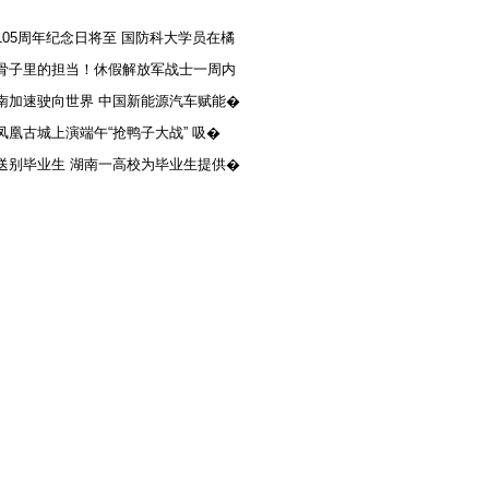
105周年纪念日将至 国防科大学员在橘
骨子里的担当！休假解放军战士一周内
南加速驶向世界 中国新能源汽车赋能�
凤凰古城上演端午“抢鸭子大战” 吸�
送别毕业生 湖南一高校为毕业生提供�