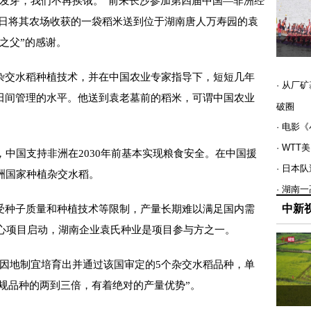
芽，我们不再挨饿。”前来长沙参加第四届中国—非洲经
近日将其农场收获的一袋稻米送到位于湖南唐人万寿园的袁
之父”的感谢。
交水稻种植技术，并在中国农业专家指导下，短短几年
· 从厂
田间管理的水平。他送到袁老墓前的稻米，可谓中国农业
破圈
· 电影
· WT
，中国支持非洲在2030年前基本实现粮食安全。在中国援
· 日本
洲国家种植杂交水稻。
· 湖南
中新
种子质量和种植技术等限制，产量长期难以满足国内需
中心项目启动，湖南企业袁氏种业是项目参与方之一。
地制宜培育出并通过该国审定的5个杂交水稻品种，单
常规品种的两到三倍，有着绝对的产量优势”。