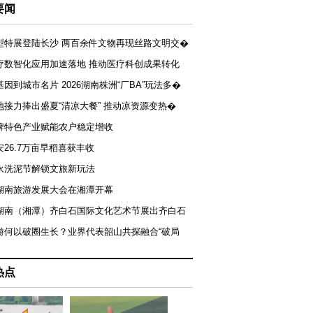
要闻
型特展登陆长沙 两百余件文物再现丝路文明交�
疗数智化应用加速落地 推动医疗科创成果转化
基因到城市名片 2026湖南株洲“厂BA”玩法多�
地接力捧出盛夏“清凉大餐” 推动凉资源变热�
牌特色产业赋能农户稳定增收
安26.7万亩早稻喜获丰收
永洗泥节解锁文旅新玩法
湖南旅游发展大会在湘潭开幕
届湖南（湘潭）齐白石国际文化艺术节展出齐白石
游何以破圈生长？业界代表韶山共探融合“破局
热点