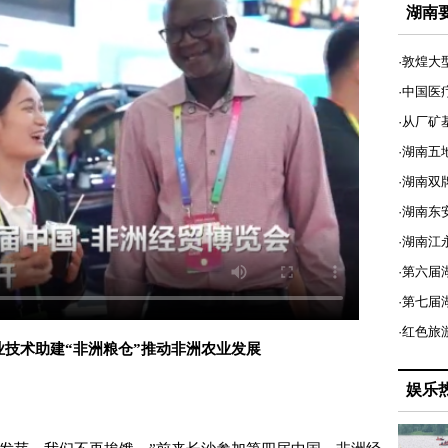
湖南
·敦煌大
·中国医
·从厂矿
·湖南五
·湖南双
·湖南东
·湖南江
·第六届
·第七
·红色旅
业技术助建“非洲粮仓”推动非洲农业发展
娱乐