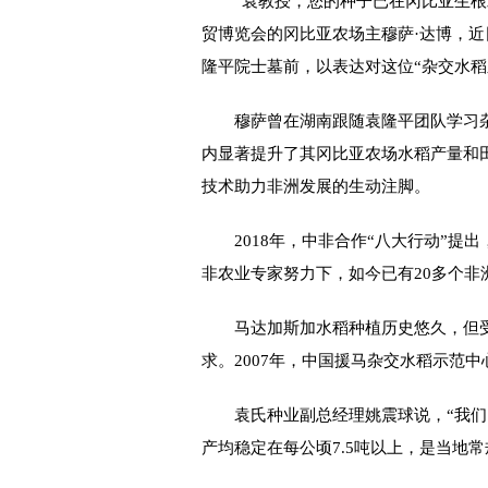
“袁教授，您的种子已在冈比亚生根发
贸博览会的冈比亚农场主穆萨·达博，
隆平院士墓前，以表达对这位“杂交水稻
穆萨曾在湖南跟随袁隆平团队学习杂
内显著提升了其冈比亚农场水稻产量和
技术助力非洲发展的生动注脚。
2018年，中非合作“八大行动”提出
非农业专家努力下，如今已有20多个非
马达加斯加水稻种植历史悠久，但受
求。2007年，中国援马杂交水稻示范
袁氏种业副总经理姚震球说，“我们因
产均稳定在每公顷7.5吨以上，是当地