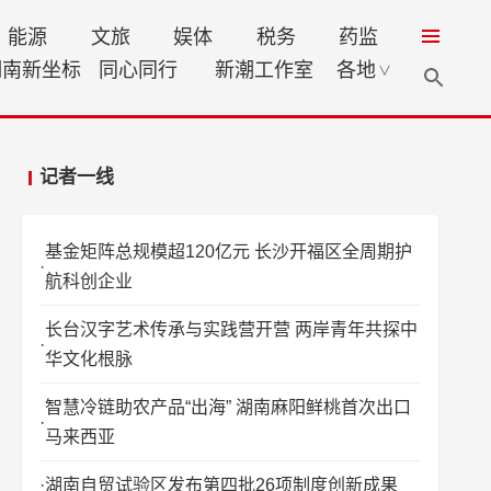
能源
文旅
娱体
税务
药监
湖南新坐标
同心同行
新潮工作室
各地
∨
记者一线
基金矩阵总规模超120亿元 长沙开福区全周期护
航科创企业
长台汉字艺术传承与实践营开营 两岸青年共探中
华文化根脉
智慧冷链助农产品“出海” 湖南麻阳鲜桃首次出口
马来西亚
湖南自贸试验区发布第四批26项制度创新成果