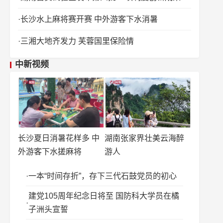
长沙水上麻将赛开赛 中外游客下水消暑
三湘大地齐发力 芙蓉国里保险情
中新视频
长沙夏日消暑花样多 中
湖南张家界壮美云海醉
外游客下水搓麻将
游人
一本“时间存折”，存下三代石鼓党员的初心
建党105周年纪念日将至 国防科大学员在橘
子洲头宣誓