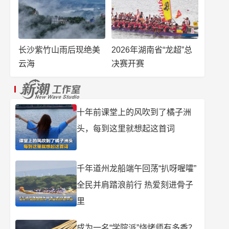
长沙紫竹山雨后现绝美
2026年湖南省“龙超”总
云海
决赛开赛
十年前课堂上的风吹到了橘子洲
头，每到这里就想起这首词
千年道州龙船端午回荡“扒呀喔嚯”
全民并肩踏浪前行 热爱刻进骨子
里
成为一名“学院派”烧烤师有多香？