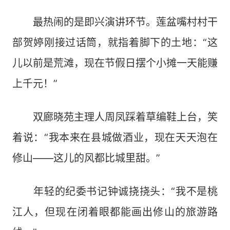
最热闹的是即兴演讲环节。莲盆嘴村村干
部贺婷刚接过话筒，就指着脚下的土地：“这
儿以前是荒滩，现在节假日摆个小摊一天能赚
上千元！”
双廊晓苑主理人周凤踩着草编鞋上台，笑
着说：“我本来在县城做酒业，现在天天泡在
修山——这儿的风都比城里甜。”
年轻的纪委书记钟诚挠挠头：“我不是桃
江人，但现在闭着眼都能画出修山的旅游路