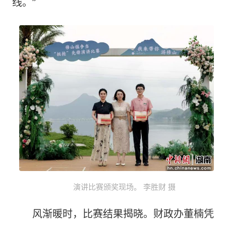
线。”
演讲比赛颁奖现场。 李胜财 摄
风渐暖时，比赛结果揭晓。财政办董楠凭