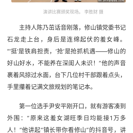
演讲比赛颁奖现场。 李胜财 摄
主持人陈乃茁话音刚落，修山镇党委书记
石龙走上台，身后是连绵起伏的羞女峰。
“‘挺’是铁肩担责，‘抢’是抢抓机遇——修山的
好山好水，不能养在深闺人未识！”他的声音
裹着风掠过水面，台下几位村干部跟着点头，
手里攥着记满文旅规划的笔记本。
第一位选手尹安平刚开口，就有游客凑到
外围：“原来这羞女湖旺季日均能接1万多
人！”他讲起“镇长带你看修山”的抖音号，讲