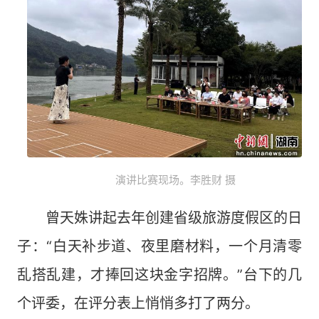
演讲比赛现场。李胜财 摄
曾天姝讲起去年创建省级旅游度假区的日
子：“白天补步道、夜里磨材料，一个月清零
乱搭乱建，才捧回这块金字招牌。”台下的几
个评委，在评分表上悄悄多打了两分。