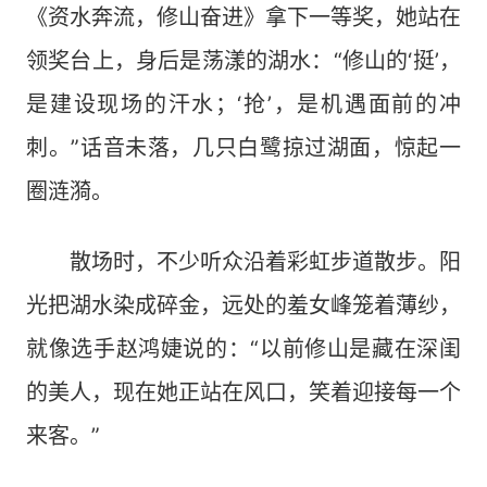
《资水奔流，修山奋进》拿下一等奖，她站在
领奖台上，身后是荡漾的湖水：“修山的‘挺’，
是建设现场的汗水；‘抢’，是机遇面前的冲
刺。”话音未落，几只白鹭掠过湖面，惊起一
圈涟漪。
散场时，不少听众沿着彩虹步道散步。阳
光把湖水染成碎金，远处的羞女峰笼着薄纱，
就像选手赵鸿婕说的：“以前修山是藏在深闺
的美人，现在她正站在风口，笑着迎接每一个
来客。”