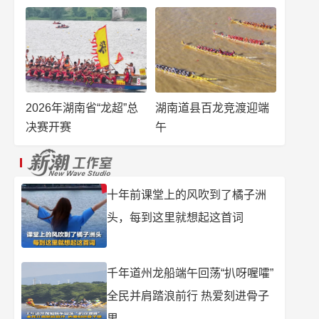
2026年湖南省“龙超”总
湖南道县百龙竞渡迎端
决赛开赛
午
十年前课堂上的风吹到了橘子洲
头，每到这里就想起这首词
千年道州龙船端午回荡“扒呀喔嚯”
全民并肩踏浪前行 热爱刻进骨子
里