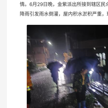
情。6月29日晚，金紫派出所接到辖区
降雨引发雨水倒灌，屋内积水淤积严重，