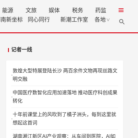
能源
文旅
娱体
税务
药监
湖南新坐标
同心同行
新潮工作室
各地
∨
记者一线
敦煌大型特展登陆长沙 两百余件文物再现丝路文
明交融
中国医疗数智化应用加速落地 推动医疗科创成果
转化
十年前课堂上的风吹到了橘子洲头，每到这里就
想起这首词
湖南湘江新区AI产业观察：从车间到医院，AI如