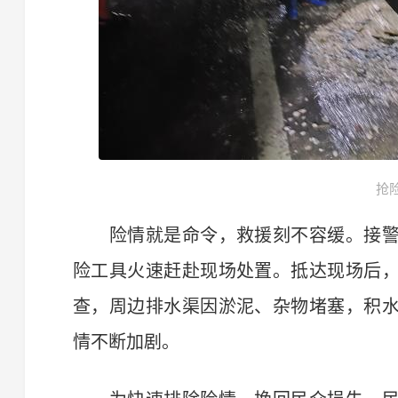
抢
险情就是命令，救援刻不容缓。接警
险工具火速赶赴现场处置。抵达现场后
查，周边排水渠因淤泥、杂物堵塞，积
情不断加剧。