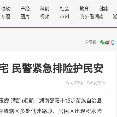
时政
产经
科创
社会
教育
健康
专题
图片
视频
市州
海外看湖南
分享到：
宅 民警紧急排险护民安
A-
A+
小字体
大字体
玉霞 谭凯)近期，湖南邵阳市城步苗族自治县
导致辖区多处低洼路段、居民区出现积水险