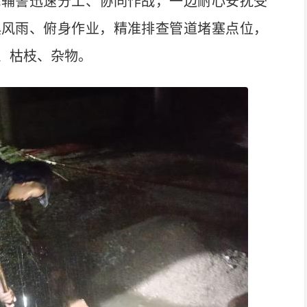
辅警迅速分工、协同作战，一边耐心安抚受
惧风雨、俯身作业，精准排查管道堵塞点位，
、枯枝、杂物。