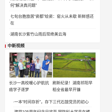
何“解决真问题”
七旬台胞旅居“瓷都”绘瓷：窑火从未歇 新鲜感还
在
湖南长沙紫竹山雨后现绝美云海
中新视频
长沙一高校暖心护航抗
刷新纪录！湖南祁阳早
癌学子逐梦
稻全省最早开镰
一本“时间存折”，存下三代石鼓党员的初心
建党105周年纪念日将至 国防科大学员在橘