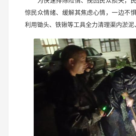
为快速排除险情、挽回民众损失，民
惊民众情绪、缓解其焦虑心情，一边不
利用锄头、铁锹等工具全力清理渠内淤泥