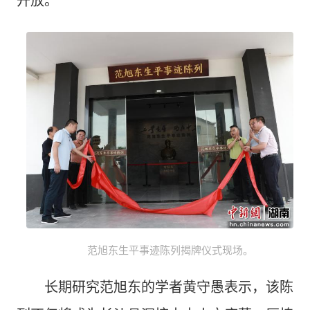
开放。
范旭东生平事迹陈列揭牌仪式现场。
长期研究范旭东的学者黄守愚表示，该陈