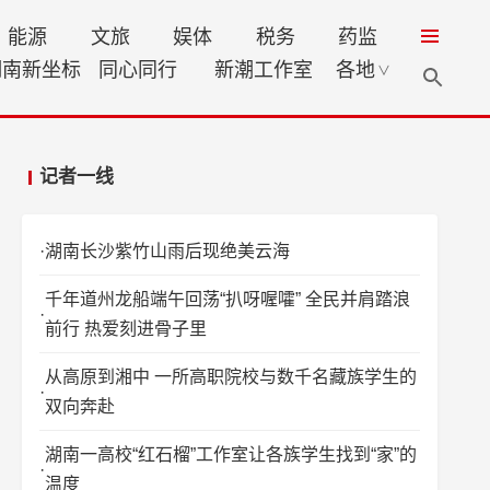
能源
文旅
娱体
税务
药监
湖南新坐标
同心同行
新潮工作室
各地
∨
记者一线
湖南长沙紫竹山雨后现绝美云海
千年道州龙船端午回荡“扒呀喔嚯” 全民并肩踏浪
前行 热爱刻进骨子里
从高原到湘中 一所高职院校与数千名藏族学生的
双向奔赴
湖南一高校“红石榴”工作室让各族学生找到“家”的
温度