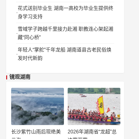
花式送别毕业生 湖南一高校为毕业生提供终
身学习支持
雪域学子跨越千里接力赴湘 职教连心架起湘
藏“同心桥”
年轻人“掌舵”千年龙船 湖南道县古老民俗焕
发时代新韵
镜观湖南
长沙紫竹山雨后现绝美
2026年湖南省“龙超”总