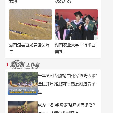
云海
决赛开赛
湖南道县百龙竞渡迎端
湖南农业大学举行毕业
午
典礼
千年道州龙船端午回荡“扒呀喔嚯”
全民并肩踏浪前行 热爱刻进骨子
里
成为一名“学院派”烧烤师有多香？