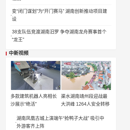
变“闭门谋划”为“开门赛马” 湖南创新推动项目建
设
38支队伍竞渡湖南汨罗 争夺湖南龙舟赛事首个
“龙王”
中新视频
多款建筑机器人亮相长
渠水湖南靖州段迎战最
沙展示“绝活”
大洪峰 1264人安全转移
湖南凤凰古城上演端午“抢鸭子大战” 吸引中
外游客齐上阵