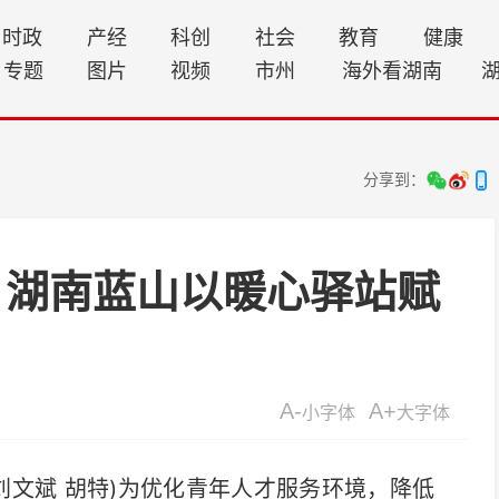
时政
产经
科创
社会
教育
健康
专题
图片
视频
市州
海外看湖南
分享到：
 湖南蓝山以暖心驿站赋
A-
A+
小字体
大字体
刘文斌 胡特)为优化青年人才服务环境，降低