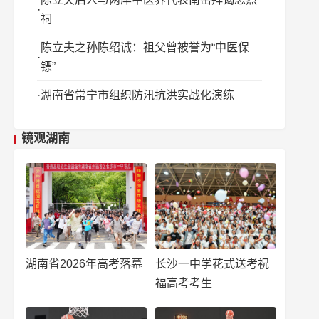
祠
陈立夫之孙陈绍诚：祖父曾被誉为“中医保
镖”
湖南省常宁市组织防汛抗洪实战化演练
镜观湖南
湖南省2026年高考落幕
长沙一中学花式送考祝
福高考考生