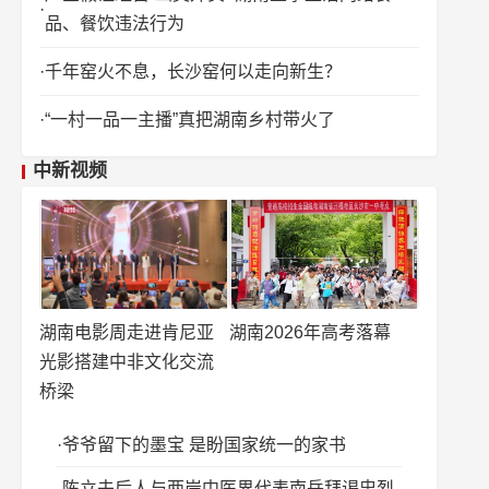
品、餐饮违法行为
千年窑火不息，长沙窑何以走向新生？
“一村一品一主播”真把湖南乡村带火了
中新视频
湖南电影周走进肯尼亚
湖南2026年高考落幕
光影搭建中非文化交流
桥梁
爷爷留下的墨宝 是盼国家统一的家书
陈立夫后人与两岸中医界代表南岳拜谒忠烈