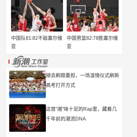
中国队81:82不敌塞尔维
中国男篮82:78胜塞尔维
亚
亚
褪去刷题重担，一场温情仪式刷新
高考打开方式
这首“湘”味十足的Rap里，藏着几
千年前的潮流DNA