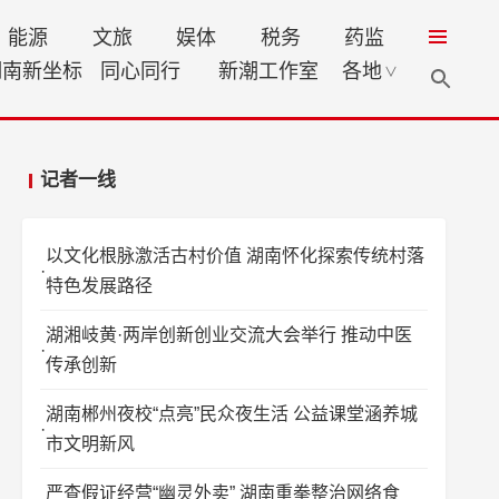
能源
文旅
娱体
税务
药监
湖南新坐标
同心同行
新潮工作室
各地
∨
记者一线
以文化根脉激活古村价值 湖南怀化探索传统村落
特色发展路径
湖湘岐黄·两岸创新创业交流大会举行 推动中医
传承创新
湖南郴州夜校“点亮”民众夜生活 公益课堂涵养城
市文明新风
严查假证经营“幽灵外卖” 湖南重拳整治网络食