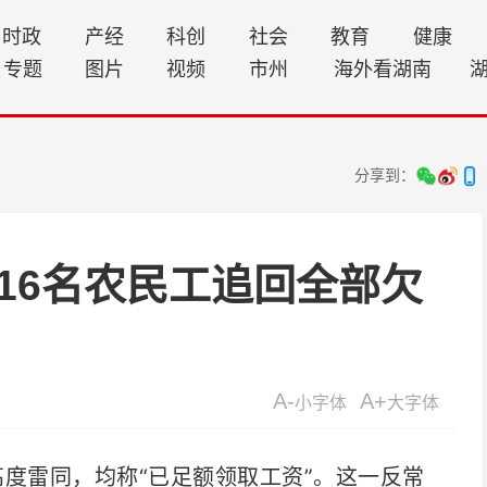
时政
产经
科创
社会
教育
健康
专题
图片
视频
市州
海外看湖南
分享到：
16名农民工追回全部欠
A-
A+
小字体
大字体
度雷同，均称“已足额领取工资”。这一反常