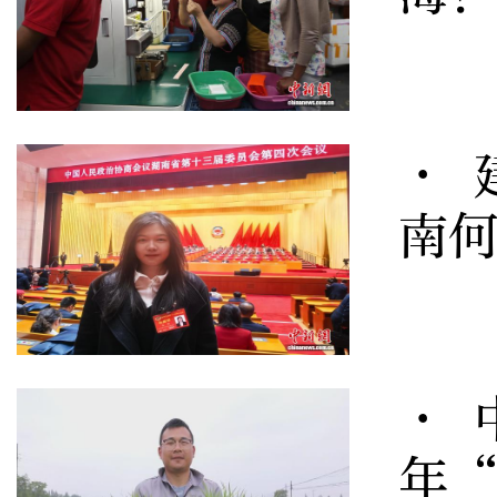
· 
南
· 
年