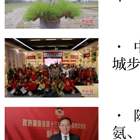
· 
城
· 
氨