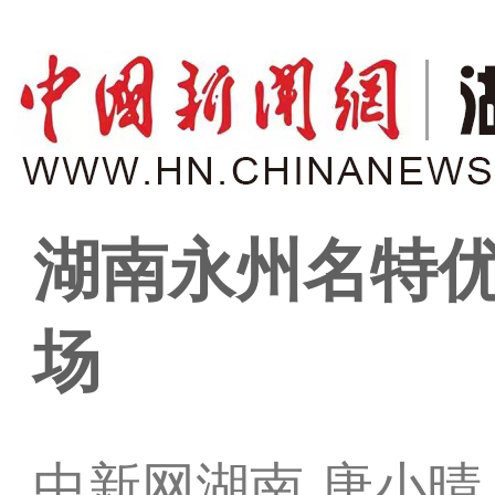
湖南永州名特
场
中新网湖南 唐小晴