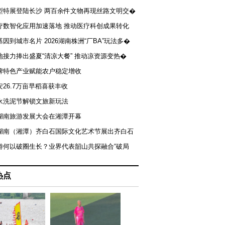
型特展登陆长沙 两百余件文物再现丝路文明交�
疗数智化应用加速落地 推动医疗科创成果转化
基因到城市名片 2026湖南株洲“厂BA”玩法多�
地接力捧出盛夏“清凉大餐” 推动凉资源变热�
牌特色产业赋能农户稳定增收
安26.7万亩早稻喜获丰收
永洗泥节解锁文旅新玩法
湖南旅游发展大会在湘潭开幕
届湖南（湘潭）齐白石国际文化艺术节展出齐白石
游何以破圈生长？业界代表韶山共探融合“破局
热点