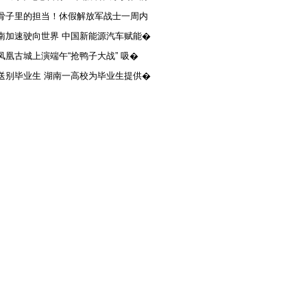
骨子里的担当！休假解放军战士一周内
南加速驶向世界 中国新能源汽车赋能�
凤凰古城上演端午“抢鸭子大战” 吸�
送别毕业生 湖南一高校为毕业生提供�