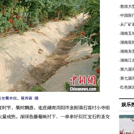
·敦煌大
·中国医
·从厂矿
·湖南五
·湖南双
·湖南东
·湖南江
·第六届
·第七
·红色旅
圣女果丰收。易芳霖 摄
娱乐
夏时节，果树飘香。走进湖南浏阳市金刚镇石霜村小寺组
大量成熟。深绿色藤蔓映衬下，一串串好似红宝石的圣女