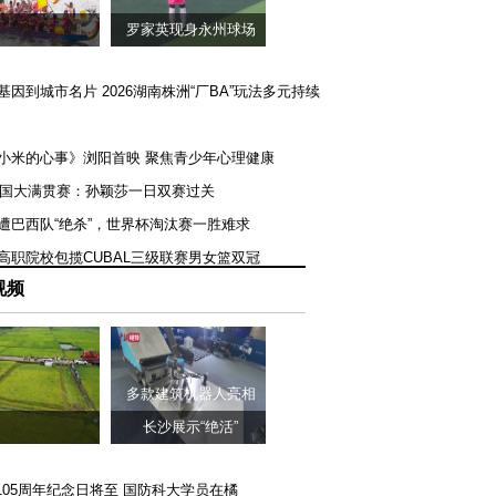
罗家英现身永州球场
矿基因到城市名片 2026湖南株洲“厂BA”玩法多元持续
《小米的心事》浏阳首映 聚焦青少年心理健康
T美国大满贯赛：孙颖莎一日双赛过关
队遭巴西队“绝杀”，世界杯淘汰赛一胜难求
一高职院校包揽CUBAL三级联赛男女篮双冠
视频
多款建筑机器人亮相
长沙展示“绝活”
105周年纪念日将至 国防科大学员在橘