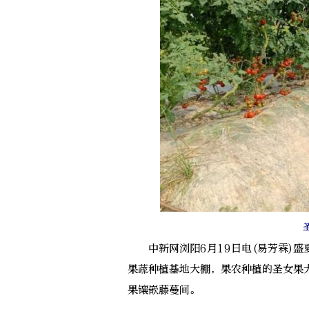
中新网浏阳6月19日电(易芳霖)盛
果蔬种植基地大棚，果农种植的圣女果
果镶嵌藤蔓间。