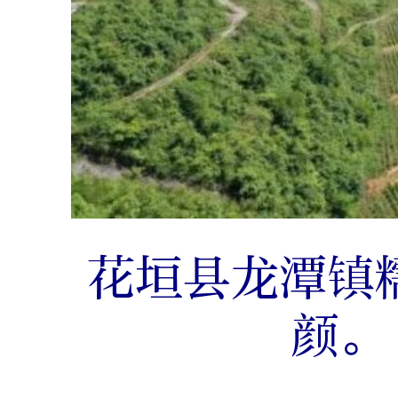
花垣县龙潭镇
颜。