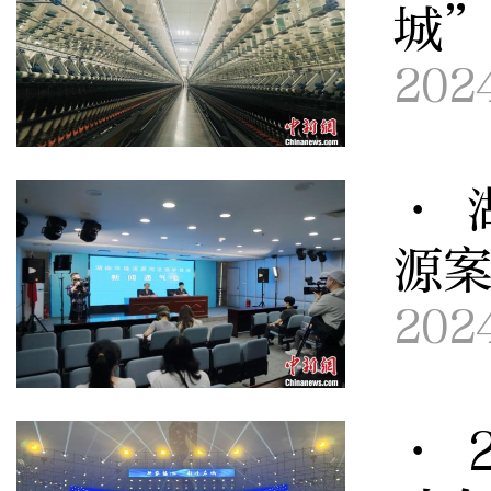
城
202
· 
源案
202
· 