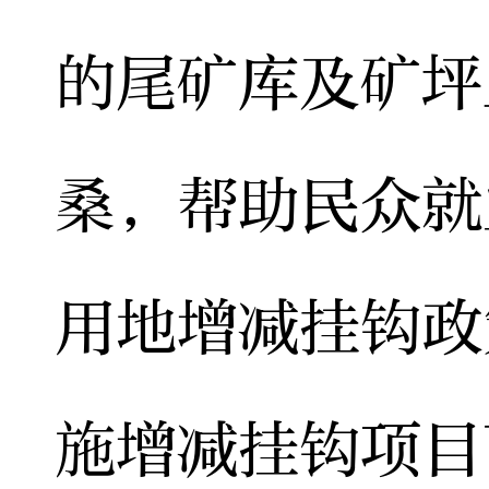
的尾矿库及矿坪
桑，帮助民众就
用地增减挂钩政
施增减挂钩项目面