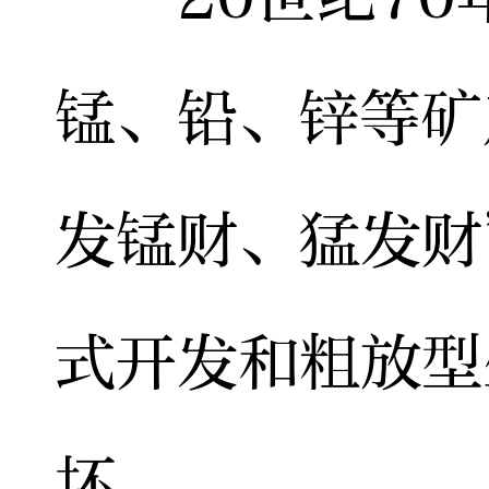
锰、铅、锌等矿
发锰财、猛发财
式开发和粗放型
坏。