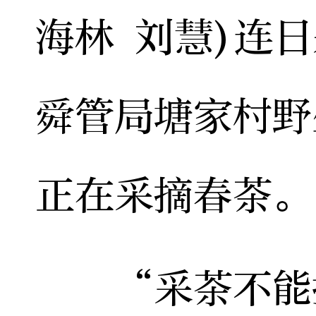
海林 刘慧)连
舜管局塘家村野
正在采摘春茶。
“采茶不能掐