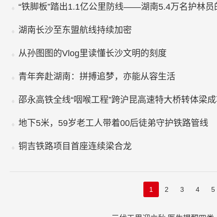
“铁脚板”踏出1.1亿公里防线——湖南5.4万名护林
湖南长沙至东盟航线持续加密
从孙图图的Vlog里读懂长沙文明的刻度
青年奔赴湖南：拼搏追梦，亦能从容生活
邵永高铁全线“咽喉工程”跨沪昆高速特大桥转体梁
地下5米，59岁老工人带着00后徒弟守护铁路管线
铜吉铁路项目首座连续梁合龙
1
2
3
4
5