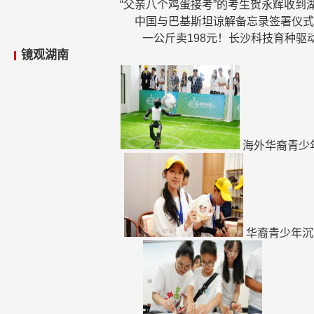
“父亲八个鸡蛋接考”的考生贺永辉收到
中国与巴基斯坦谅解备忘录签署仪式
一公斤卖198元！长沙科技育种驱
镜观湖南
海外华裔青少
华裔青少年沉