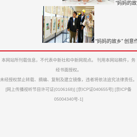
“妈妈的
“妈妈的故乡” 创
本网站所刊载信息，不代表中新社和中新网观点。 刊用本网站稿件，务
经书面授权。
未经授权禁止转载、摘编、复制及建立镜像，违者将依法追究法律责任。
[
网上传播视听节目许可证(0106168)
] [
京ICP证040655号
] [
京ICP备
05004340号-1
]