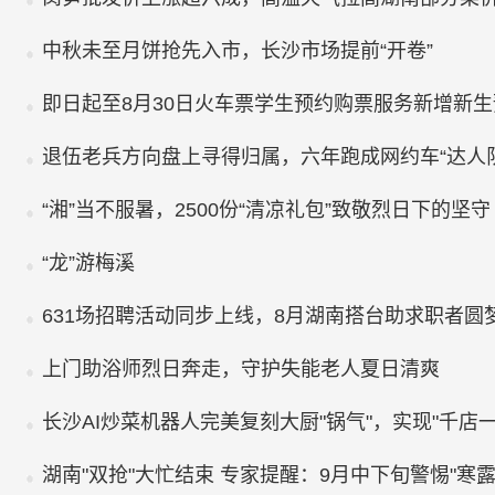
中秋未至月饼抢先入市，长沙市场提前“开卷”
即日起至8月30日火车票学生预约购票服务新增新
退伍老兵方向盘上寻得归属，六年跑成网约车“达人队
“湘”当不服暑，2500份“清凉礼包”致敬烈日下的坚守
“龙”游梅溪
631场招聘活动同步上线，8月湖南搭台助求职者圆
上门助浴师烈日奔走，守护失能老人夏日清爽
长沙AI炒菜机器人完美复刻大厨"锅气"，实现"千店一
湖南"双抢"大忙结束 专家提醒：9月中下旬警惕"寒露