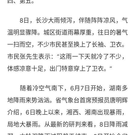
四、第五。
8日，长沙大雨倾泻，伴随阵阵凉风，气
温明显骤降。城区街道雨幕厚重，往日的暑气
一扫而空，不少市民甚至换上了长袖、卫衣。
市民张先生表示：“这雨一下天就冷了不少，
体感凉意十足，出门特意穿上了卫衣。”
随着冷空气南下，6月7日开始，湖南多
地降雨来势汹汹。省气象台首席预报员唐明辉
介绍，6日晚上以来，湘西、湘南出现暴雨，
局地大暴雨。从最新的研判来看，8日降雨减