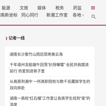
能源
文旅
娱体
税务
药监
湖南新坐标
同心同行
新潮工作室
各地
∨
记者一线
湖南长沙紫竹山雨后现绝美云海
千年道州龙船端午回荡“扒呀喔嚯” 全民并肩踏浪
前行 热爱刻进骨子里
从高原到湘中 一所高职院校与数千名藏族学生的
双向奔赴
湖南一高校“红石榴”工作室让各族学生找到“家”的
温度