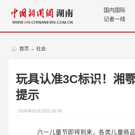
国内国际
记者一线
首页
→
社会
玩具认准3C标识！湘鄂
提示
2026年05月29日 08:08
六一儿童节即将到来，各类儿童商品