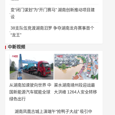
变“闭门谋划”为“开门赛马” 湖南创新推动项目建
设
38支队伍竞渡湖南汨罗 争夺湖南龙舟赛事首个
“龙王”
中新视频
从湖南加速驶向世界 中
渠水湖南靖州段迎战最
国新能源汽车赋能全球
大洪峰 1264人安全转移
绿色出行
湖南凤凰古城上演端午“抢鸭子大战” 吸引中