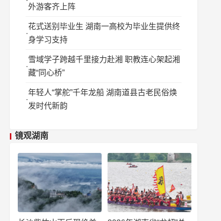
外游客齐上阵
花式送别毕业生 湖南一高校为毕业生提供终
身学习支持
雪域学子跨越千里接力赴湘 职教连心架起湘
藏“同心桥”
年轻人“掌舵”千年龙船 湖南道县古老民俗焕
发时代新韵
镜观湖南