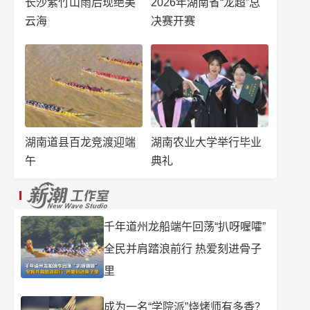
长沙紫竹山雨后现绝美
2026年湖南省“龙超”总
云海
决赛开赛
湖南道县百龙竞渡迎端
湖南农业大学举行毕业
午
典礼
千年道州龙船端午回荡“扒呀喔嚯”
全民并肩踏浪前行 热爱刻进骨子
里
成为一名“学院派”烧烤师有多香？