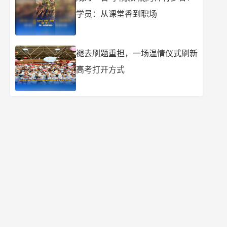
学员：从课堂香到职场
褪去刷题重担，一场温情仪式刷新
高考打开方式