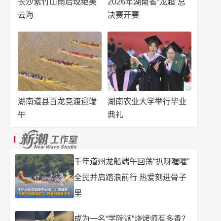
长沙紫竹山雨后现绝美
2026年湖南省“龙超”总
云海
决赛开赛
湖南道县百龙竞渡迎端
湖南农业大学举行毕业
午
典礼
千年道州龙船端午回荡“扒呀喔嚯”
全民并肩踏浪前行 热爱刻进骨子
里
成为一名“学院派”烧烤师有多香？