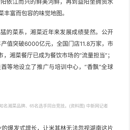
衡阳依江而兴的鲜美河鲜，再到益阳坐拥资水
菜丰富而包容的味觉地图。
猛的菜系，湘菜近年来发展成绩斐然。公开
产值突破6000亿元，全国门店11.8万家，市
市，湘菜餐厅已成为餐饮市场的“流量担当”；
酋等地设立了推广与培训中心，“香飘”全球
知名湘菜品牌、65名选手同台竞技。(资料图) 中新网记者
的爆发式增长，让米其林无法忽视湖南这片