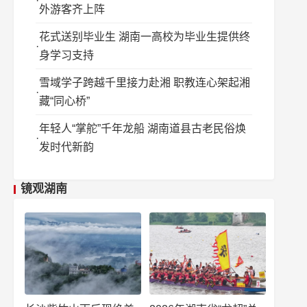
外游客齐上阵
花式送别毕业生 湖南一高校为毕业生提供终
身学习支持
雪域学子跨越千里接力赴湘 职教连心架起湘
藏“同心桥”
年轻人“掌舵”千年龙船 湖南道县古老民俗焕
发时代新韵
镜观湖南