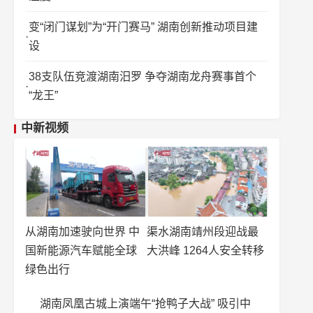
变“闭门谋划”为“开门赛马” 湖南创新推动项目建
设
38支队伍竞渡湖南汨罗 争夺湖南龙舟赛事首个
“龙王”
中新视频
从湖南加速驶向世界 中
渠水湖南靖州段迎战最
国新能源汽车赋能全球
大洪峰 1264人安全转移
绿色出行
湖南凤凰古城上演端午“抢鸭子大战” 吸引中