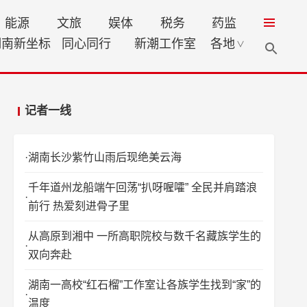
能源
文旅
娱体
税务
药监
湖南新坐标
同心同行
新潮工作室
各地
∨
记者一线
湖南长沙紫竹山雨后现绝美云海
千年道州龙船端午回荡“扒呀喔嚯” 全民并肩踏浪
前行 热爱刻进骨子里
从高原到湘中 一所高职院校与数千名藏族学生的
双向奔赴
湖南一高校“红石榴”工作室让各族学生找到“家”的
温度