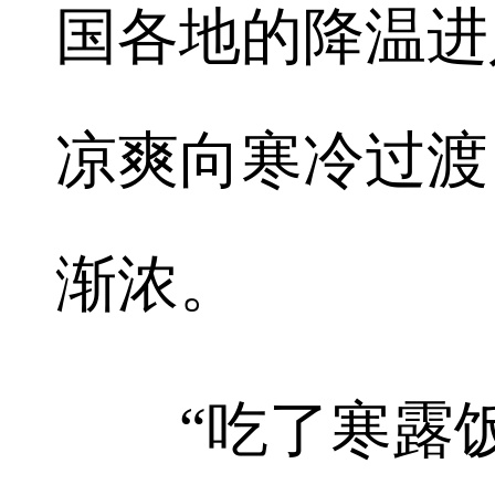
国各地的降温进
凉爽向寒冷过渡
渐浓。
“吃了寒露饭