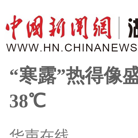
“寒露”热得像
38℃
华声在线