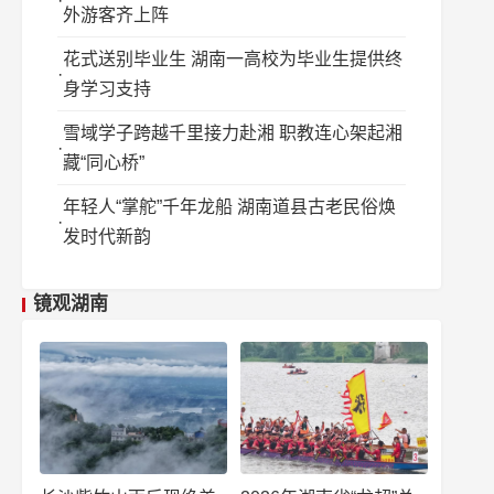
外游客齐上阵
花式送别毕业生 湖南一高校为毕业生提供终
身学习支持
雪域学子跨越千里接力赴湘 职教连心架起湘
藏“同心桥”
年轻人“掌舵”千年龙船 湖南道县古老民俗焕
发时代新韵
镜观湖南