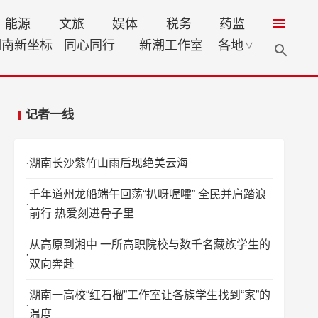
能源
文旅
娱体
税务
药监
湖南新坐标
同心同行
新潮工作室
各地
∨
记者一线
湖南长沙紫竹山雨后现绝美云海
千年道州龙船端午回荡“扒呀喔嚯” 全民并肩踏浪
前行 热爱刻进骨子里
从高原到湘中 一所高职院校与数千名藏族学生的
双向奔赴
湖南一高校“红石榴”工作室让各族学生找到“家”的
温度