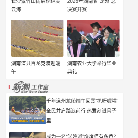
长沙紫竹山雨后现绝美
2026年湖南省“龙超”总
云海
决赛开赛
湖南道县百龙竞渡迎端
湖南农业大学举行毕业
午
典礼
千年道州龙船端午回荡“扒呀喔嚯”
全民并肩踏浪前行 热爱刻进骨子
里
成为一名“学院派”烧烤师有多香？