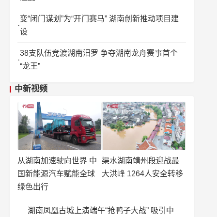
变“闭门谋划”为“开门赛马” 湖南创新推动项目建
设
38支队伍竞渡湖南汨罗 争夺湖南龙舟赛事首个
“龙王”
中新视频
从湖南加速驶向世界 中
渠水湖南靖州段迎战最
国新能源汽车赋能全球
大洪峰 1264人安全转移
绿色出行
湖南凤凰古城上演端午“抢鸭子大战” 吸引中