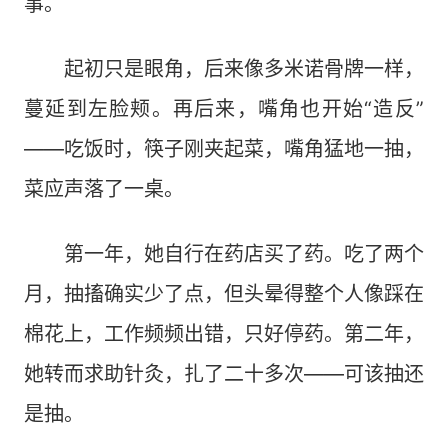
事。
起初只是眼角，后来像多米诺骨牌一样，
蔓延到左脸颊。再后来，嘴角也开始“造反”
——吃饭时，筷子刚夹起菜，嘴角猛地一抽，
菜应声落了一桌。
第一年，她自行在药店买了药。吃了两个
月，抽搐确实少了点，但头晕得整个人像踩在
棉花上，工作频频出错，只好停药。第二年，
她转而求助针灸，扎了二十多次——可该抽还
是抽。