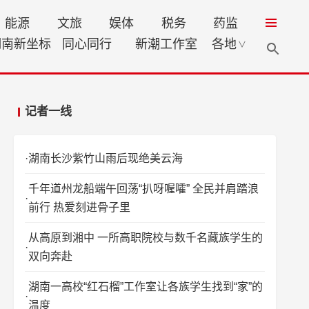
能源
文旅
娱体
税务
药监
湖南新坐标
同心同行
新潮工作室
各地
∨
记者一线
湖南长沙紫竹山雨后现绝美云海
千年道州龙船端午回荡“扒呀喔嚯” 全民并肩踏浪
前行 热爱刻进骨子里
从高原到湘中 一所高职院校与数千名藏族学生的
双向奔赴
湖南一高校“红石榴”工作室让各族学生找到“家”的
温度