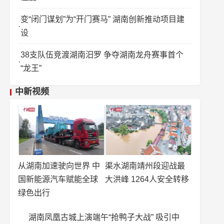
变“闭门谋划”为“开门赛马” 湖南创新推动项目建
设
38支队伍竞渡湖南汨罗 争夺湖南龙舟赛事首个
“龙王”
中新视频
从湖南加速驶向世界 中
渠水湖南靖州段迎战最
国新能源汽车赋能全球
大洪峰 1264人安全转移
绿色出行
湖南凤凰古城上演端午“抢鸭子大战” 吸引中