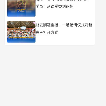
学员：从课堂香到职场
褪去刷题重担，一场温情仪式刷新
高考打开方式