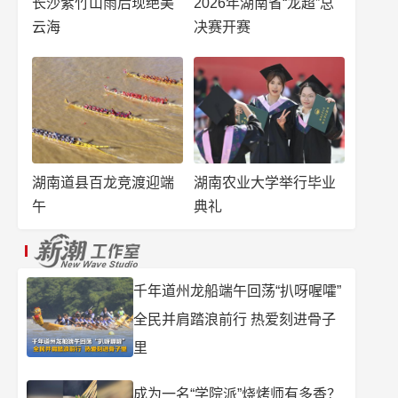
长沙紫竹山雨后现绝美
2026年湖南省“龙超”总
云海
决赛开赛
湖南道县百龙竞渡迎端
湖南农业大学举行毕业
午
典礼
千年道州龙船端午回荡“扒呀喔嚯”
全民并肩踏浪前行 热爱刻进骨子
里
成为一名“学院派”烧烤师有多香？