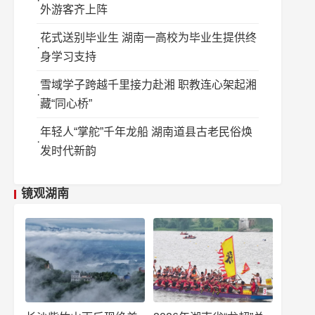
外游客齐上阵
花式送别毕业生 湖南一高校为毕业生提供终
身学习支持
雪域学子跨越千里接力赴湘 职教连心架起湘
藏“同心桥”
年轻人“掌舵”千年龙船 湖南道县古老民俗焕
发时代新韵
镜观湖南