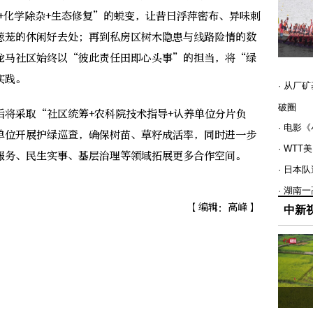
+化学除杂+生态修复”的蜕变，让昔日浮萍密布、异味刺
葱茏的休闲好去处；再到私房区树木隐患与线路险情的数
龙马社区始终以“彼此责任田即心头事”的担当，将“绿
实践。
· 从厂
破圈
采取“社区统筹+农科院技术指导+认养单位分片负
· 电影
单位开展护绿巡查，确保树苗、草籽成活率，同时进一步
· WT
服务、民生实事、基层治理等领域拓展更多合作空间。
· 日本
· 湖南
【编辑：高峰】
中新