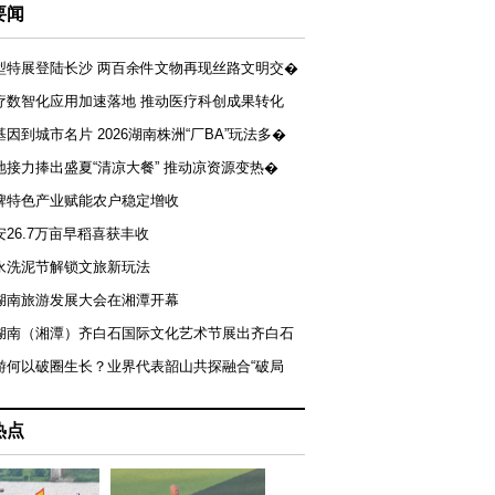
要闻
型特展登陆长沙 两百余件文物再现丝路文明交�
疗数智化应用加速落地 推动医疗科创成果转化
基因到城市名片 2026湖南株洲“厂BA”玩法多�
地接力捧出盛夏“清凉大餐” 推动凉资源变热�
牌特色产业赋能农户稳定增收
安26.7万亩早稻喜获丰收
永洗泥节解锁文旅新玩法
湖南旅游发展大会在湘潭开幕
届湖南（湘潭）齐白石国际文化艺术节展出齐白石
游何以破圈生长？业界代表韶山共探融合“破局
热点