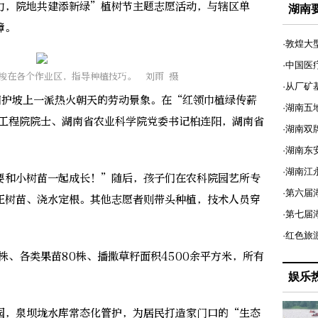
力，院地共建添新绿”植树节主题志愿活动，与辖区单
湖南
障。
·敦煌大
·中国医
梭在各个作业区，指导种植技巧。 刘雨 摄
·从厂矿
护坡上一派热火朝天的劳动景象。在“红领巾植绿传薪
·湖南五
国工程院院士、湖南省农业科学院党委书记柏连阳，湖南省
·湖南双
。
·湖南东
·湖南江
和小树苗一起成长！”随后，孩子们在农科院园艺所专
·第六届
正树苗、浇水定根。其他志愿者则带头种植，技术人员穿
·第七
·红色旅
、各类果苗80株、播撒草籽面积4500余平方米，所有
娱乐
，泉坝垅水库常态化管护，为居民打造家门口的“生态