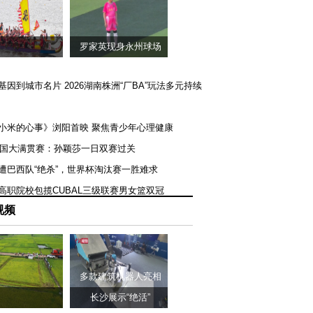
罗家英现身永州球场
矿基因到城市名片 2026湖南株洲“厂BA”玩法多元持续
《小米的心事》浏阳首映 聚焦青少年心理健康
T美国大满贯赛：孙颖莎一日双赛过关
队遭巴西队“绝杀”，世界杯淘汰赛一胜难求
一高职院校包揽CUBAL三级联赛男女篮双冠
视频
多款建筑机器人亮相
长沙展示“绝活”