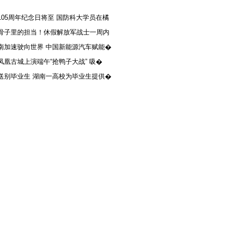
105周年纪念日将至 国防科大学员在橘
骨子里的担当！休假解放军战士一周内
南加速驶向世界 中国新能源汽车赋能�
凤凰古城上演端午“抢鸭子大战” 吸�
送别毕业生 湖南一高校为毕业生提供�