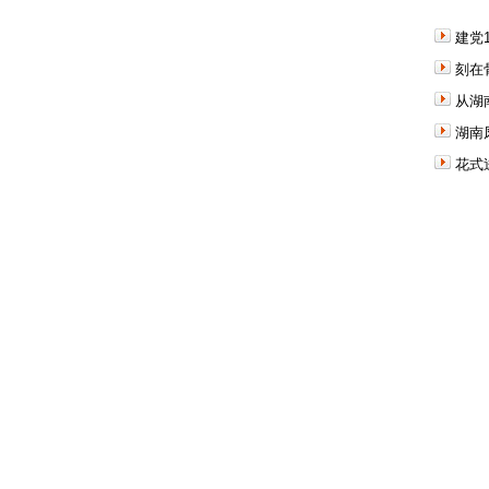
建党
刻在
从湖
湖南
花式