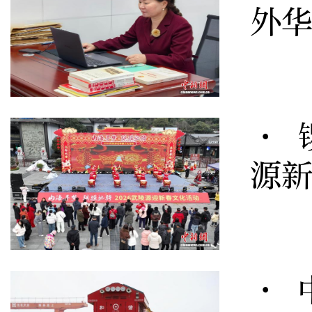
外
· 
源
· 