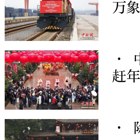
万
· 
赶年
· 