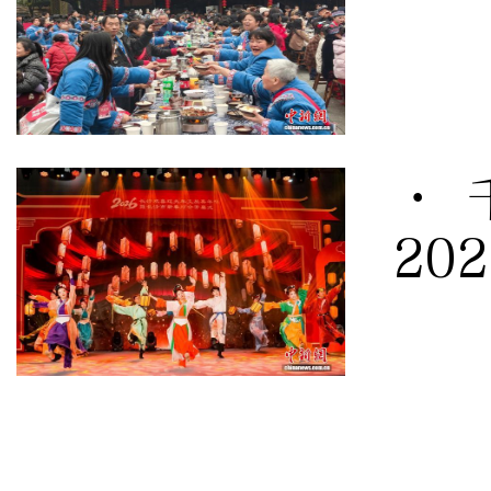
· 
20