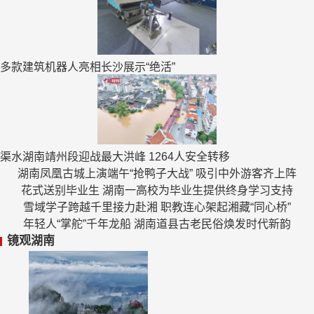
多款建筑机器人亮相长沙展示“绝活”
渠水湖南靖州段迎战最大洪峰 1264人安全转移
湖南凤凰古城上演端午“抢鸭子大战” 吸引中外游客齐上阵
花式送别毕业生 湖南一高校为毕业生提供终身学习支持
雪域学子跨越千里接力赴湘 职教连心架起湘藏“同心桥”
年轻人“掌舵”千年龙船 湖南道县古老民俗焕发时代新韵
镜观湖南