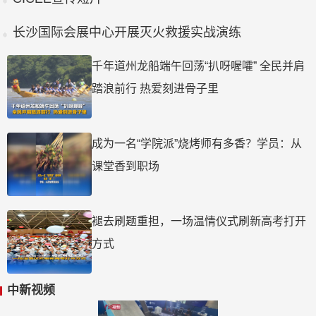
长沙国际会展中心开展灭火救援实战演练
千年道州龙船端午回荡“扒呀喔嚯” 全民并肩
踏浪前行 热爱刻进骨子里
成为一名“学院派”烧烤师有多香？学员：从
课堂香到职场
褪去刷题重担，一场温情仪式刷新高考打开
方式
中新视频