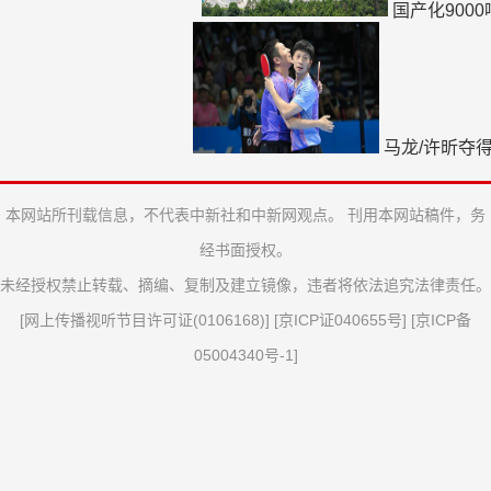
国产化900
马龙/许昕夺
本网站所刊载信息，不代表中新社和中新网观点。 刊用本网站稿件，务
经书面授权。
未经授权禁止转载、摘编、复制及建立镜像，违者将依法追究法律责任。
[
网上传播视听节目许可证(0106168)
] [
京ICP证040655号
] [
京ICP备
05004340号-1
]