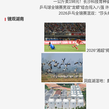
一公斤卖198元！长沙科技育种
乒乓球全锦赛男双“龙蟒”组合闯入八强 
2026乒乓全锦赛混双：“莎头
镜观湖南
2026“湘超
洞庭湖湿地：