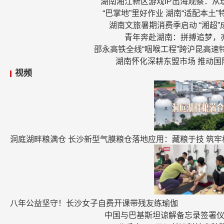
湖南湘江新区游戏IP出海观察：从
“巴掌地”里好作业 湖南“适配本土
湖南文旅暑期消费季启动 “湘超
青年奔赴湖南：拼搏追梦，
邵永高铁全线“咽喉工程”跨沪昆高速
湖南怀化深耕东盟市场 推动国
视频
洞庭湖畔粮满仓 长沙新型气膜粮仓落地应用：藏粮于技 筑牢
八年公益坚守！长沙女子自费开课带残友练瑜伽
中国与巴基斯坦谅解备忘录签署