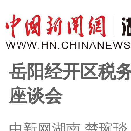
岳阳经开区税
座谈会
中新网湖南 楚琬琰