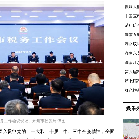
·敦煌大
·中国医
·从厂矿
·湖南五
·湖南双
·湖南东
·湖南江
·第六届
·第七
·红色旅
娱乐
市税务工作会议现场。永州市税务局 供图
深入贯彻党的二十大和二十届二中、三中全会精神，全面