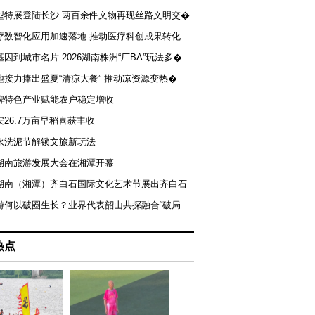
型特展登陆长沙 两百余件文物再现丝路文明交�
疗数智化应用加速落地 推动医疗科创成果转化
基因到城市名片 2026湖南株洲“厂BA”玩法多�
地接力捧出盛夏“清凉大餐” 推动凉资源变热�
牌特色产业赋能农户稳定增收
安26.7万亩早稻喜获丰收
永洗泥节解锁文旅新玩法
湖南旅游发展大会在湘潭开幕
届湖南（湘潭）齐白石国际文化艺术节展出齐白石
游何以破圈生长？业界代表韶山共探融合“破局
热点