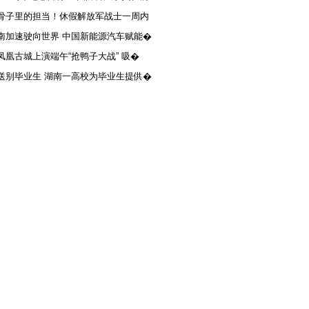
骨子里的担当！休假解放军战士一周内
南加速驶向世界 中国新能源汽车赋能�
凤凰古城上演端午“抢鸭子大战” 吸�
送别毕业生 湖南一高校为毕业生提供�