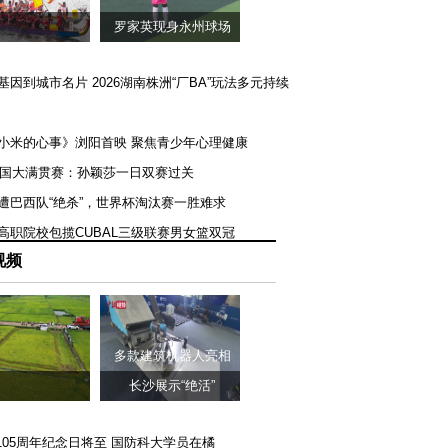
罗家英现身永州球场
矿基因到城市名片 2026湖南株洲“厂BA”玩法多元持续
《小米的心事》浏阳首映 聚焦青少年心理健康
T美国大满贯赛：孙颖莎一日双赛过关
队遭巴西队“绝杀”，世界杯淘汰赛一胜难求
一高职院校包揽CUBAL三级联赛男女篮双冠
视频
多款建筑机器人亮相
长沙展示“绝活”
105周年纪念日将至 国防科大学员在橘