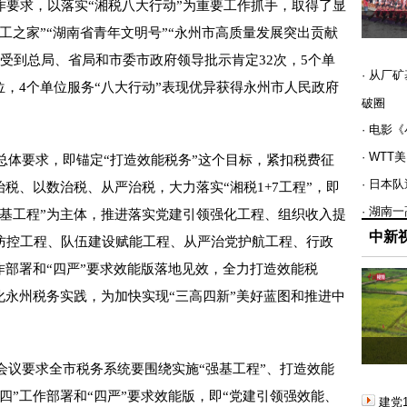
作要求，以落实“湘税八大行动”为重要工作抓手，取得了显
工之家”“湖南省青年文明号”“永州市高质量发展突出贡献
，受到总局、省局和市委市政府领导批示肯定32次，5个单
· 从厂
位，4个单位服务“八大行动”表现优异获得永州市人民政府
破圈
· 电影
· WT
总体要求，即锚定“打造效能税务”这个目标，紧扣税费征
· 日本
治税、以数治税、从严治税，大力落实“湘税1+7工程”，即
· 湖南
强基工程”为主体，推进落实党建引领强化工程、组织收入提
中新
防控工程、队伍建设赋能工程、从严治党护航工程、行政
作部署和“四严”要求效能版落地见效，全力打造效能税
化永州税务实践，为加快实现“三高四新”美好蓝图和推进中
。
会议要求全市税务系统要围绕实施“强基工程”、打造效能
四”工作部署和“四严”要求效能版，即“党建引领强效能、
建党