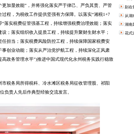
个更加显效能”，并将强化落实严于律己、严负其责、严管
刻在
过程，为税收工作提供坚强有力保障。以落实“湘税1+7
从湖
”(即“落实税费征管强基工程，持续增强税费治理效能；落实
湖南
建设；落实组织收入提质工程，持续提升聚财生财水平；
花式
责任担当；落实税费风险防控工程，持续保障国家税费安
干事创业动能；落实从严治党护航工程，持续深化正风肃
高政务管理水平”)推进中国式现代化永州税务实践行稳致
市税务局所得税科、冷水滩区税务局征收管理股、祁阳
单位负责人先后作典型经验交流发言。